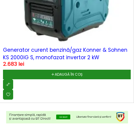
Generator curent benzină/gaz Konner & Sohnen
KS 2000iG S, monofazat invertor 2 kW
2.683
lei
ADAUGĂ ÎN COȘ