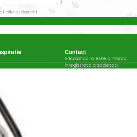
iciile exclusive!
nspiratie
Contact
Bricolando.ro este o marca
ovație și sustenabilitate
inregistrata a societatii:
oiecte pentru avansați
KALKI DRIM MAGAZIN S.R.L.
oiecte pentru casă
CUI: RO42565965
oiecte pentru începători
Reg. Com.: J39/335/2020
aturi pentru grădinărit
Adresa: Str. Măgura 57F
ndințe DIY actuale
Localitate: FOCSANI,
VRANCEA
toriale pas cu pas
contact:
0737 478 238
elte și materiale recomandate