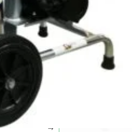
n inboxul tău!