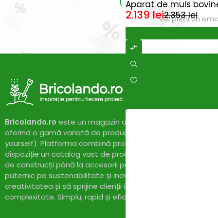
Aparat de muls bovine, 
2.139
lei
2.353
lei
Vei primi un ema
Bricolando.ro
este un magazin online dedicat pasionaților 
oferind o gamă variată de produse și soluții pentru proiect
yourself). Platforma combină profesionalismul cu accesibil
dispoziție un catalog vast de produse de calitate, de la un
de construcții până la accesorii pentru casă și grădină. Cu
puternic pe sustenabilitate și inovație,
Bricolando.ro
își pr
creativitatea și să sprijine clienții în realizarea proiectelor l
complexitate. Simplu, rapid și eficient!