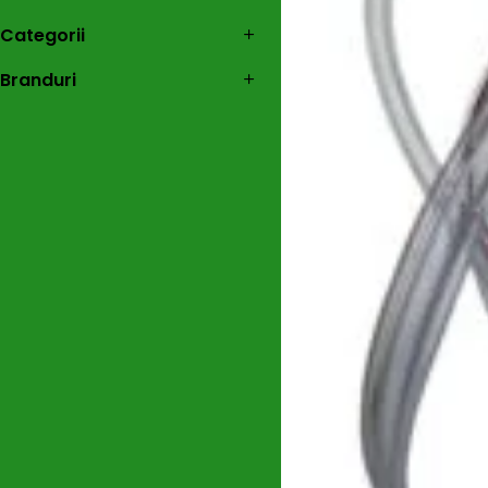
Categorii
Nu a fost găsit n
Branduri