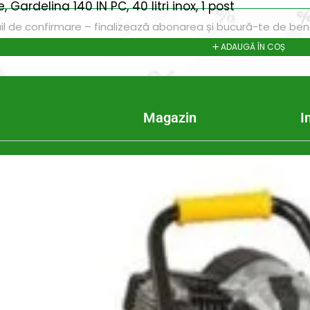
Gardelina 140 IN PC, 40 litri inox, 1 post
il de confirmare – finalizează abonarea și bucură-te de benef
ADAUGĂ ÎN COȘ
Magazin
I
Despre noi
In
Termeni si Conditii
Pr
de bricolaj,
Politica de Confidentialitate
Pr
ele DIY (do-it-
Conditii generale de livrare
Pr
itatea, punând la
elte și materiale
Politica de cookie-uri
Sf
 un accent
Noutăți & Anunțuri Bricolando
Te
opune să inspire
or, indiferent de
Contacteaza-ne
Tu
Un