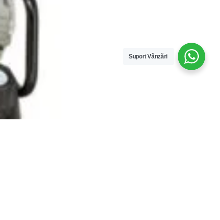
Suport Vânzări
Compare
Remove all products