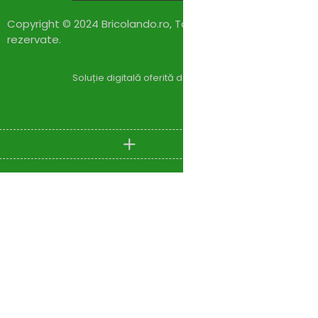
Copyright © 2024 Bricolando.ro, Toate drepturile
rezervate.
Soluție digitală oferită de
Zylaris Group România – Co
Compare
(0)