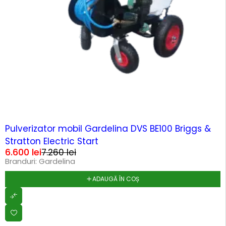
-9%
Pulverizator mobil Gardelina DVS BE100 Briggs &
Stratton Electric Start
6.600
lei
7.260
lei
Branduri:
Gardelina
ADAUGĂ ÎN COȘ