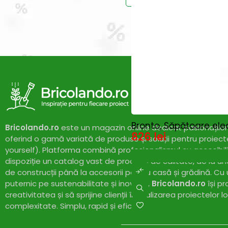
Vei primi un ema
Bronto, Săpătoare ele
Bricolando.ro
este un magazin online dedicat pasionaților 
826
lei
oferind o gamă variată de produse și soluții pentru proiect
yourself). Platforma combină profesionalismul cu accesibil
dispoziție un catalog vast de produse de calitate, de la un
de construcții până la accesorii pentru casă și grădină. Cu
puternic pe sustenabilitate și inovație,
Bricolando.ro
își pr
creativitatea și să sprijine clienții în realizarea proiectelor l
complexitate. Simplu, rapid și eficient!