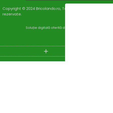
Copyright © 2024 Bricolando.ro, Toate drepturile
rezervate.
Soluție digitală oferită de
Zylaris Group România – Co
Compare
(0)