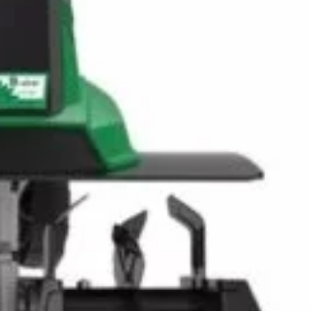
n inboxul tău!