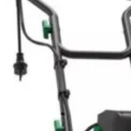
iciun produs care să se potrivească cu selecția ta.