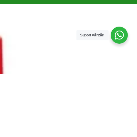
Suport Vânzări
Compare
Remove all products