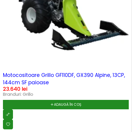
Motocositoare Grillo GF110DF, GX390 Alpine, 13CP,
144cm SF paioase
23.640
lei
Branduri:
Grillo
ADAUGĂ ÎN COȘ