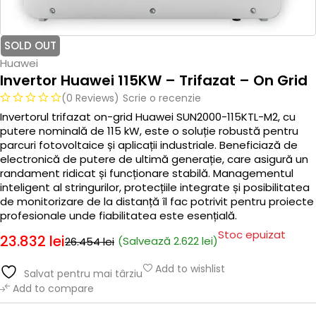
SOLD OUT
Huawei
Invertor Huawei 115KW – Trifazat – On Grid
(0 Reviews)
Scrie o recenzie
Invertorul trifazat on-grid Huawei SUN2000-115KTL-M2, cu
putere nominală de 115 kW, este o soluție robustă pentru
parcuri fotovoltaice și aplicații industriale. Beneficiază de
electronică de putere de ultimă generație, care asigură un
randament ridicat și funcționare stabilă. Managementul
inteligent al stringurilor, protecțiile integrate și posibilitatea
de monitorizare de la distanță îl fac potrivit pentru proiecte
profesionale unde fiabilitatea este esențială.
Stoc epuizat
23.832
lei
(Salvează
2.622
lei
)
26.454
lei
Add to wishlist
Salvat pentru mai târziu
Add to compare