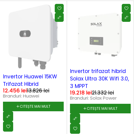
SOLD OUT
Invertor trifazat hibrid
SOLD OUT
Invertor Huawei 15KW
Solax Ultra 30K Wifi 3.0,
Trifazat Hibrid
3 MPPT
12.456
lei
13.826
lei
19.218
lei
21.332
lei
Branduri:
Huawei
Branduri:
Solax Power
CITEȘTE MAI MULT
CITEȘTE MAI MULT