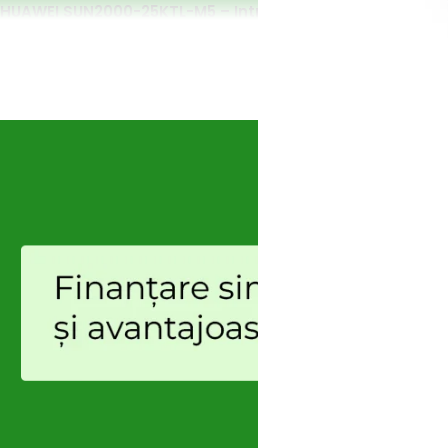
HUAWEI SUN2000-25KTL-M5 – Intrare CC
Putere fotovoltaica maximă recomandată: 37.500 Wp
Tensiune de intrare max.: 1.100 V
Domeniu de tensiune de funcționare: 200 V ~ 1000 V
Tensiune de pornire: 200 V
Tensiune nominală de intrare: 600 V
Max. Curent de intrare per MPPT: 30 A (două șiruri) / 20 A (un 
Max. Curent de scurtcircuit: 40 A
Număr de trackere MPP: 2
Număr maxim de intrări per MPPT: 4
HUAWEI SUN2000-25KTL-M5 – Ieșire CA
Conexiune la rețea: trifazat
Putere nominală: 25.000 W
Putere aparentă maximă: 27.500 VA
Tensiune nominală de ieșire: 220 Vac / 380 Vac, 230 Vac / 40
CA – Frecvența liniei: 50 Hz / 60 Hz
Curent maxim de ieșire: 42.0A/380Vac, 39.9A/400Vac, 38.5A