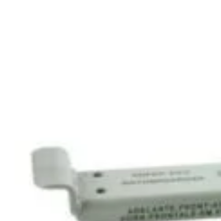
OȘ
Abonează-te la newsletter!
ri exclusive, promoții speciale și cele mai noi produse direct î
il de confirmare – finalizează abonarea și bucură-te de benef