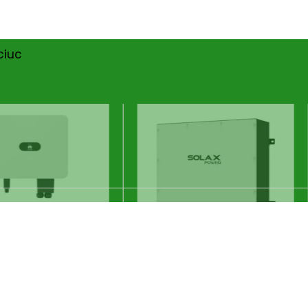
ciuc
r Huawei 15KW -
 - On Grid
ei
11.259
lei
Huawei
SOLD OUT
Solax X3-EPS PBOX-
150kW-G2
ADAUGĂ ÎN COȘ
13.376
lei
14.847
lei