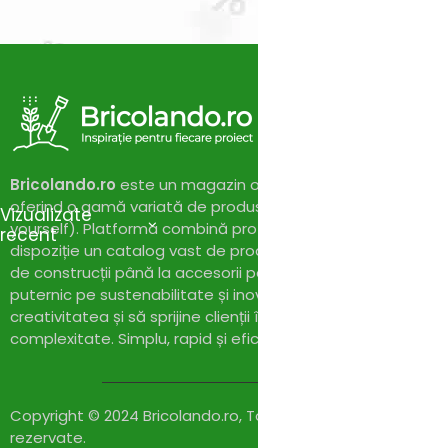
Bricolando.ro
este un magazin online dedicat pasionaților 
oferind o gamă variată de produse și soluții pentru proiect
Vizualizate
yourself). Platforma combină profesionalismul cu accesibil
recent
dispoziție un catalog vast de produse de calitate, de la un
de construcții până la accesorii pentru casă și grădină. Cu
puternic pe sustenabilitate și inovație,
Bricolando.ro
își pr
creativitatea și să sprijine clienții în realizarea proiectelor l
complexitate. Simplu, rapid și eficient!
Copyright © 2024 Bricolando.ro, Toate drepturile
rezervate.