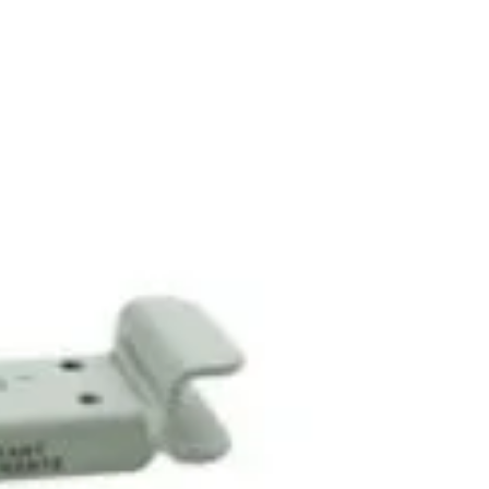
Branduri:
Solax Power
CITEȘTE MAI MULT
n inboxul tău!
iciile exclusive!