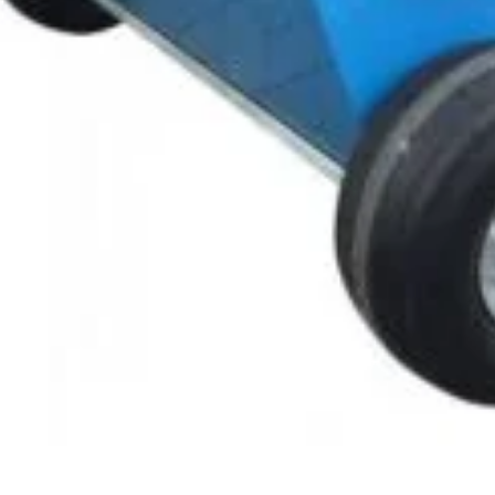
Arată mai multe
singur șir)
0 Vac, 239,6 Vac / 415 Vac, 3W + N + PE
/415Vac