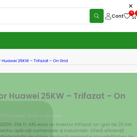
0
Cont
r Huawei 25KW – Trifazat – On Grid
or Huawei 25KW – Trifazat – On
(0 Reviews)
Scrie o recenzie
2000-25KTL-M5 este un invertor trifazat on-grid de 25 kW,
entru aplicații comerciale și industriale. Oferă eficiență
ltiple intrări de string, protecții avansate și posibilitatea de