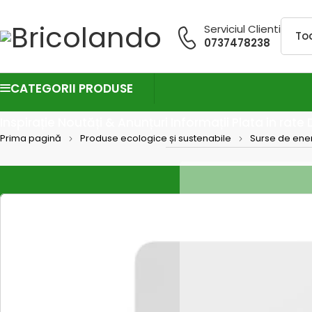
Serviciul Clienti
0737478238
CATEGORII PRODUSE
Inspirație
Noutăți & Anunțuri
Informații
Plata in rate
Prima pagină
Produse ecologice și sustenabile
Surse de ene