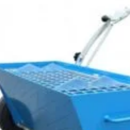
mi > 2.000 m)
lar
E (Opțional), 4G / 3G / 2G prin Smart Dongle-4G (Opțional
m