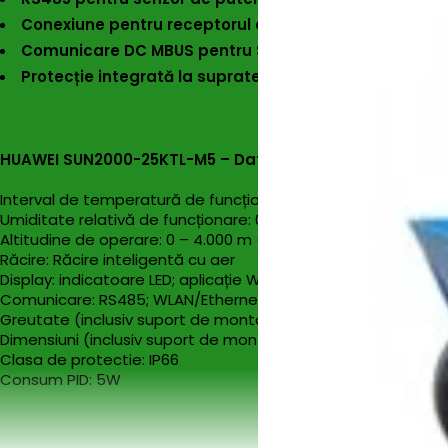
Conexiune pentru receptorul de control al ondulației
Comunicare DC MBUS pentru Smart Optimizer*
Protecție integrată la supratensiune AC și DC TIP II
HUAWEI SUN2000-25KTL-M5 – Date generale
Interval de temperatură de funcționare: -25 ~ +60 °C
Umiditate relativă de funcționare: 0 % RH~100 % RH
Altitudine de operare: 0 – 4.000 m (reducere parametri opri
Răcire: Răcire inteligentă cu aer
Display: indicatoare LED; aplicație WLAN integrată + FusionSo
Comunicare: RS485; WLAN/Ethernet prin Smart Dongle-WLAN-F
Greutate (inclusiv suport de montare): 21 Kg
Dimensiuni (inclusiv suport de montare): 546 x 460 x 228 m
Clasa de protectie: IP66
Consum PID: 5W