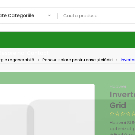
Despre noi
Contact
rgie regenerabilă
Panouri solare pentru case și clădiri
Inverto
Huawei
Invert
Grid
Huawei SUN
optimizat p
ridicată, mu