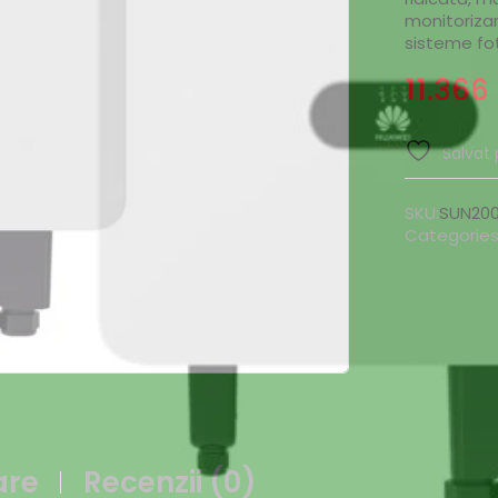
monitorizar
sisteme fo
11.366
Salvat 
SKU:
SUN20
Categories
are
Recenzii (0)