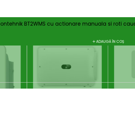
tontehnik BT2WMS cu actionare manuala si roti cau
ADAUGĂ ÎN COȘ
SOLD OUT
-9%
nvertor Huawei 100KW -
Inverto
Trifazat - OnGrid
Trifazat
24.076
lei
10.212
l
26.724
lei
Branduri:
Huawei
Branduri:
2KW
CITEȘTE MAI MULT