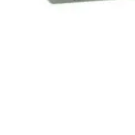
Magazin
I
Despre noi
In
Termeni si Conditii
Pr
de bricolaj,
Politica de Confidentialitate
Pr
ele DIY (do-it-
Conditii generale de livrare
Pr
itatea, punând la
elte și materiale
Politica de cookie-uri
Sf
 un accent
Noutăți & Anunțuri Bricolando
Te
opune să inspire
or, indiferent de
Contacteaza-ne
Tu
Un