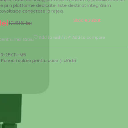
e prin platforme dedicate. Este destinat integrării în
tovoltaice conectate la rețea.
Stoc epuizat
lei
12.616
lei
(Salvează
1.250
lei
)
Add to wishlist
Add to compare
pentru mai târziu
00-25KTL-M5
:
Panouri solare pentru case și clădiri