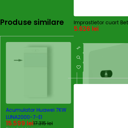
Factor de putere reglabil: 0,8 cap. … 0,8 ind.
Distorsiunea armonică totală (THD): ≤ 3%.
Produse similare
Imprastietor cuart Be
5.626
lei
HUAWEI SUN2000-25KTL-M5 – Eficiență
Eficiență maximă: 98.4 %
Eficiență conform standardelor EU: 98.2 %
SOLD OUT
Acumulator Huawei 7KW
LUNA2000-7-E1
Invertor Huawei 1
15.599
lei
17.315
lei
Trifazat Hibrid