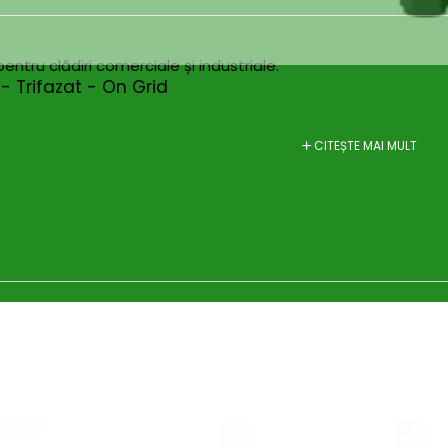
ntru clădiri comerciale și industriale.
Huawei 25KW - Trifazat - On Grid
CITEȘTE MAI MULT
ger