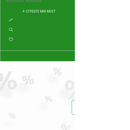
Branduri:
Huawei
10.565
lei
Branduri:
Huawei
CITEȘTE MAI MULT
ADAUGĂ ÎN C
Prinde reduce
Vei primi un ema