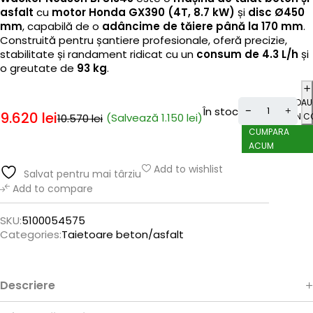
asfalt
cu
motor Honda GX390 (4T, 8.7 kW)
și
disc Ø450
mm
, capabilă de o
adâncime de tăiere până la 170 mm
.
Construită pentru șantiere profesionale, oferă precizie,
stabilitate și randament ridicat cu un
consum de 4.3 L/h
și
o greutate de
93 kg
.
ADAU
În stoc
9.620
lei
(Salvează
1.150
lei
)
ÎN C
10.570
lei
CUMPARA
ACUM
Add to wishlist
Salvat pentru mai târziu
Add to compare
SKU:
5100054575
Categories:
Taietoare beton/asfalt
Descriere