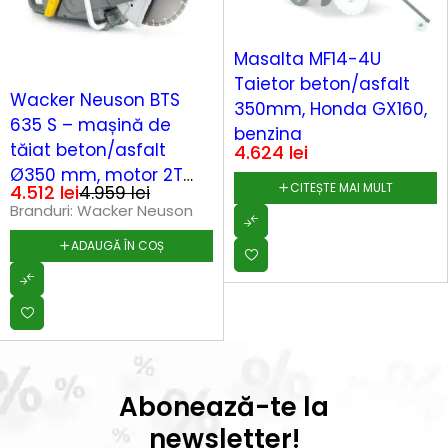
SOLD OUT
Masalta MF14-4U
Taietor beton/asfalt
-9%
Wacker Neuson BTS
350mm, Honda GX160,
635 S – mașină de
benzina
tăiat beton/asfalt
4.624
lei
Ø350 mm, motor 2T
CITEȘTE MAI MULT
4.512
lei
4.959
lei
4.3 kW
Branduri:
Wacker Neuson
ADAUGĂ ÎN COȘ
Abonează-te la
newsletter!