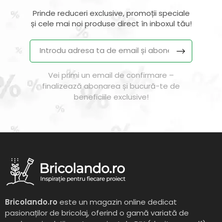
Prinde reduceri exclusive, promoții speciale
și cele mai noi produse direct în inboxul tău!
Vei primi un email de confirmare –
finalizează abonarea și bucură-te de
beneficiile exclusive!
Bricolando.ro
este un magazin online dedicat
pasionaților de bricolaj, oferind o gamă variată de