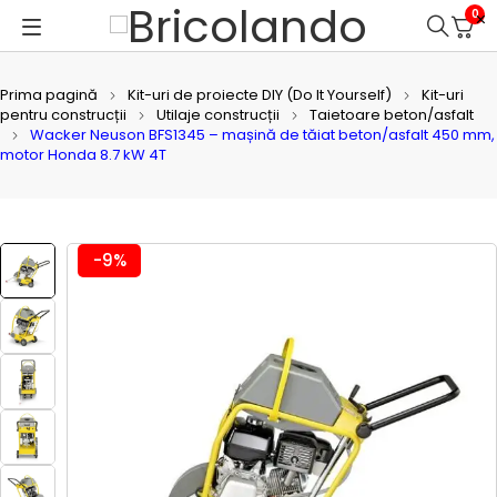
0
Prima pagină
Kit-uri de proiecte DIY (Do It Yourself)
Kit-uri
pentru construcții
Utilaje construcții
Taietoare beton/asfalt
Wacker Neuson BFS1345 – mașină de tăiat beton/asfalt 450 mm,
motor Honda 8.7 kW 4T
-9%