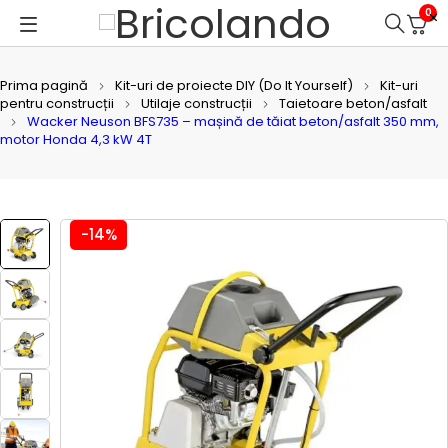
0
Prima pagină
Kit-uri de proiecte DIY (Do It Yourself)
Kit-uri
pentru construcții
Utilaje construcții
Taietoare beton/asfalt
Wacker Neuson BFS735 – mașină de tăiat beton/asfalt 350 mm,
motor Honda 4,3 kW 4T
-14%