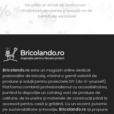
Vei primi un email de confirmare –
finalizează abonarea și bucură-te de
beneficiile exclusive!
Bricolando.ro
este un magazin online dedicat
pasionaților de bricolaj, oferind o gamă variată de
produse și soluții pentru proiectele DIY (do-it-yourself).
Platforma combină profesionalismul cu accesibilitatea,
punând la dispoziție un catalog vast de produse de
calitate, de la unelte și materiale de construcții până la
accesorii pentru casă și grădină. Cu un accent puternic
pe sustenabilitate și inovație,
Bricolando.ro
își propune