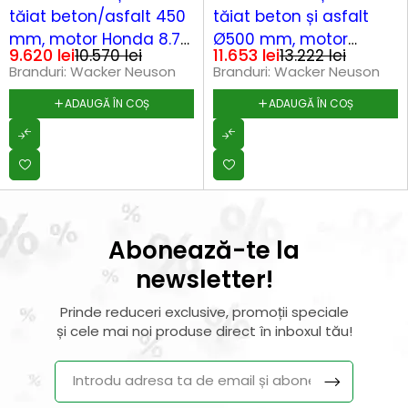
tăiat beton/asfalt 450
tăiat beton și asfalt
mm, motor Honda 8.7
Ø500 mm, motor
9.620
lei
11.653
lei
10.570
lei
13.222
lei
kW 4T
Honda 8.7 kW 4T
Branduri:
Wacker Neuson
Branduri:
Wacker Neuson
ADAUGĂ ÎN COȘ
ADAUGĂ ÎN COȘ
Abonează-te la
newsletter!
Prinde reduceri exclusive, promoții speciale
și cele mai noi produse direct în inboxul tău!