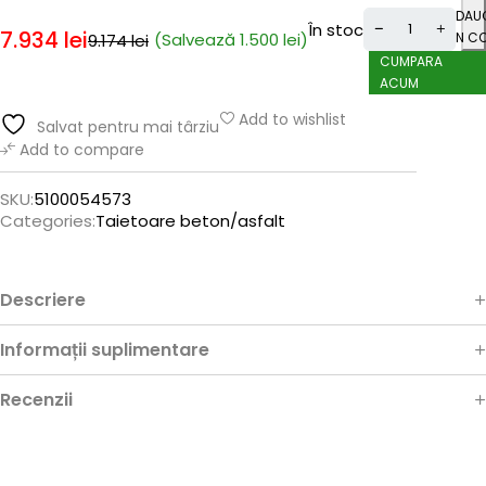
ADAU
În stoc
7.934
lei
(Salvează
1.500
lei
)
ÎN C
9.174
lei
CUMPARA
ACUM
Add to wishlist
Salvat pentru mai târziu
Add to compare
SKU:
5100054573
Categories:
Taietoare beton/asfalt
Descriere
Informații suplimentare
Recenzii