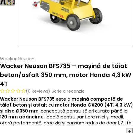
Wacker Neuson
Wacker Neuson BFS735 – mașină de tăiat
beton/asfalt 350 mm, motor Honda 4,3 kW
4T
(0 Reviews)
Scrie o recenzie
Wacker Neuson BFS735
este o
mașină compactă de
tăiat beton și asfalt
cu
motor Honda GX200 (4T, 4,3 kW)
și
disc Ø350 mm
, concepută pentru tăieri curate până la
120 mm adâncime
. Ideală pentru șantiere mici și medii,
oferă performanță, precizie și consum redus de doar
1,7 L/h
.