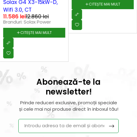
Solax G4 X3-15kW-D,
CITEȘTE MAI MULT
Wifi 3.0, CT
11.586
lei
12.860
lei
Branduri:
Solax Power
CITEȘTE MAI MULT
Abonează-te la
newsletter!
Prinde reduceri exclusive, promoții speciale
și cele mai noi produse direct în inboxul tău!