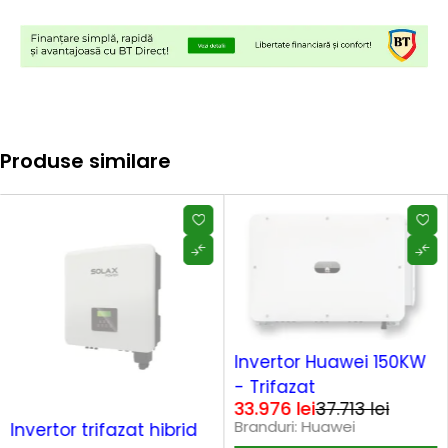
Produse similare
SOLD OUT
Invertor Huawei 150KW
- Trifazat
33.976
lei
37.713
lei
SOLD OUT
Branduri:
Huawei
Invertor trifazat hibrid