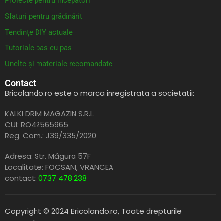
Proiecte pentru începători
Sfaturi pentru grădinărit
Tendințe DIY actuale
Tutoriale pas cu pas
Unelte și materiale recomandate
Contact
Bricolando.ro este o marca inregistrata a societatii:
KALKI DRIM MAGAZIN S.R.L.
CUI: RO42565965
Reg. Com.: J39/335/2020
Adresa: Str. Măgura 57F
Localitate: FOCSANI,
VRANCEA
contact:
0737 478 238
Copyright © 2024 Bricolando.ro, Toate drepturile