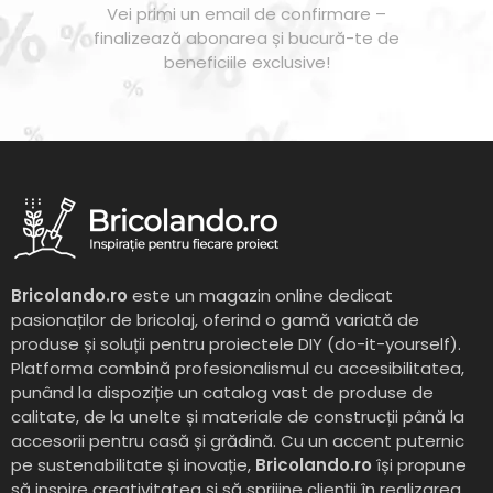
Vei primi un email de confirmare –
finalizează abonarea și bucură-te de
beneficiile exclusive!
Bricolando.ro
este un magazin online dedicat
pasionaților de bricolaj, oferind o gamă variată de
produse și soluții pentru proiectele DIY (do-it-yourself).
Platforma combină profesionalismul cu accesibilitatea,
punând la dispoziție un catalog vast de produse de
calitate, de la unelte și materiale de construcții până la
accesorii pentru casă și grădină. Cu un accent puternic
pe sustenabilitate și inovație,
Bricolando.ro
își propune
să inspire creativitatea și să sprijine clienții în realizarea