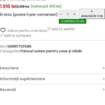
1.916
lei
(Salvează
402
lei
)
2.318
lei
În stoc (poate fi pre-comandat)
ADAUGĂ ÎN COȘ
CUMPARA ACUM
Add to wishlist
Salvat pentru mai târziu
Add to compare
SKU:
5999117101586
Categories:
Panouri solare pentru case și clădiri
Descriere
Informații suplimentare
Recenzii