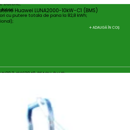
e baterie;
latori;
aterie Huawei LUNA2000-10kW-C1 (BMS)
ori cu putere totala de pana la 82,8 kWh;
onal);
ADAUGĂ ÎN COȘ
, UN38.3, ISO13849, REACH, RoHS;
1, SUN2000-8/10K-LC0, SUN2000-3/4/5/6/8/10KTL-M1 , SUN200