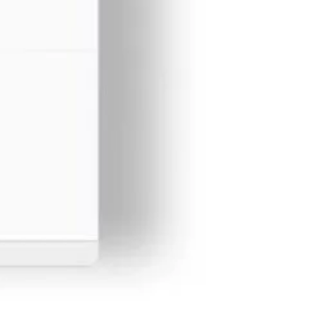
4 de 6.9 kWh
Acesta permite alimentarea si controlul
fotovoltaice cu o putere de pana la 20.7 kWh, atat in