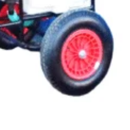
SOLD OUT
 trifazat hibrid
Baterie Solax Triple
Baterie Solax 5.8KW
HV11550 Slave
lei
11.206
lei
12.860
lei
12.439
lei
Solax Power
Branduri:
Solax Power
CITEȘTE MAI MULT
CITEȘTE MAI MULT