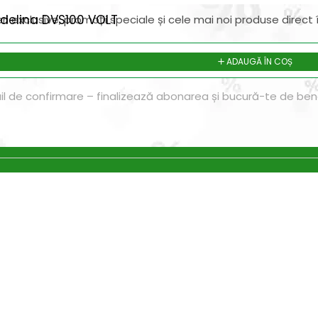
rdelina DVS100 VOLT
ri exclusive, promoții speciale și cele mai noi produse direct î
ADAUGĂ ÎN COȘ
il de confirmare – finalizează abonarea și bucură-te de benef
Magazin
I
Despre noi
In
Termeni si Conditii
Pr
de bricolaj,
Politica de Confidentialitate
Pr
ele DIY (do-it-
Conditii generale de livrare
Pr
itatea, punând la
elte și materiale
Politica de cookie-uri
Sf
 un accent