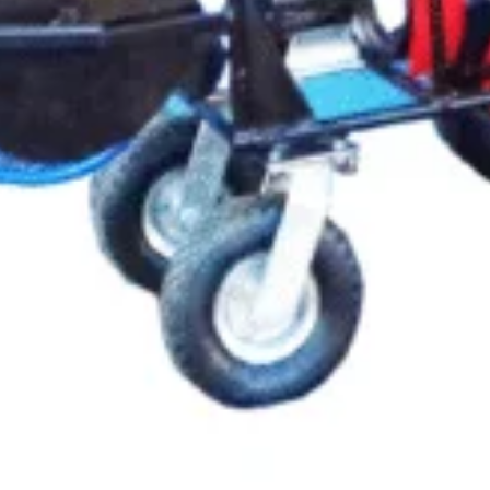
SOLD OUT
SOLD OUT
Invertor trifazat hibrid
Invertor
0KW
Solax Ultra 15K Wifi 3.0, 3
Solax G4 X3-15kW-D, Wifi
MPPT
3.0, CT
i
15.820
lei
11.586
17.560
lei
Branduri:
Solax Power
Branduri:
LT
CITEȘTE MAI MULT
Abonează-te la newsletter!