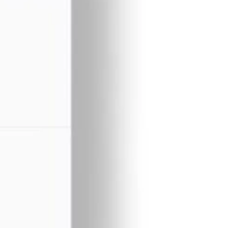
ermite creșterea gradului de autoconsum, stocarea
de energie și utilizarea lui în perioadele fără producție solară.
it pentru sisteme hibride rezidențiale și comerciale.
Disponibil pentru pre-comenzi
ADAUGĂ
lei
ÎN COȘ
CUMPARA ACUM
Add to wishlist
Add to compare
pentru mai târziu
000-10KW-C1
:
Panouri solare pentru case și clădiri