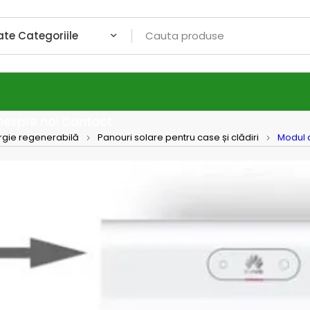
Despre noi
Contact
rgie regenerabilă
Panouri solare pentru case și clădiri
Modul 
Huawei
Modul
LUNA2
LUNA2000-1
bateriile H
siguranța î