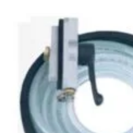
Noutăți & Anunțuri Bricolando
Te
opune să inspire
or, indiferent de
Contacteaza-ne
Tu
Un
nsultanță & Transformare Digitală