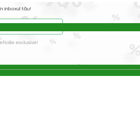
n inboxul tău!
iciile exclusive!
nspiratie
Contact
Bricolando.ro este o marca
ovație și sustenabilitate
inregistrata a societatii:
oiecte pentru avansați
KALKI DRIM MAGAZIN S.R.L.
oiecte pentru casă
CUI: RO42565965
oiecte pentru începători
Reg. Com.: J39/335/2020
aturi pentru grădinărit
Adresa: Str. Măgura 57F