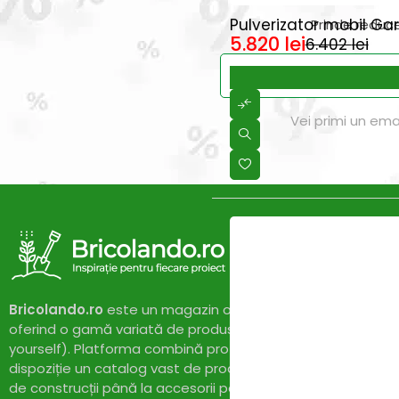
-9%
Pulverizator mobil Ga
Prinde reduce
5.820
lei
6.402
lei
Vei primi un ema
Bricolando.ro
este un magazin online dedicat pasionaților 
oferind o gamă variată de produse și soluții pentru proiect
yourself). Platforma combină profesionalismul cu accesibil
dispoziție un catalog vast de produse de calitate, de la un
de construcții până la accesorii pentru casă și grădină. Cu