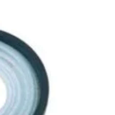
ndințe DIY actuale
Localitate: FOCSANI,
VRANCEA
toriale pas cu pas
contact:
0737 478 238
elte și materiale recomandate
Compare
Remove all products