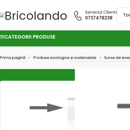
Serviciul Clienti
0737478238
CATEGORII PRODUSE
Inspirație
Noutăți & Anunțuri
Informații
Plata in rate
Prima pagină
Produse ecologice și sustenabile
Surse de ene