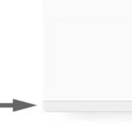
are
Recenzii (0)
e si control pentru bateriile solare modulare
Huawei LiFePO
1
de 3.5 kWh, rezultand un sistem de acumulatori de panouri 