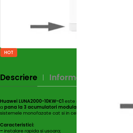
HOT
Descriere
Informații Supliment
Huawei LUNA2000-10KW-C1
este noul modulul de alimentar
a
pana la 3 acumulatori modulari
HUAWEI
LUNA2000-7-E
sistemele monofazate cat si in cele trifazate.
Caracteristici:
–
instalare rapida si usoara;