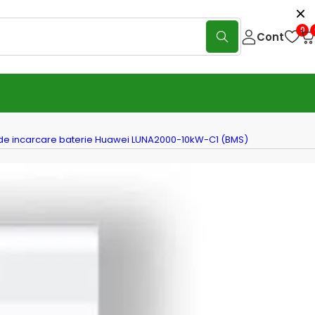
0
Cont
de incarcare baterie Huawei LUNA2000-10kW-C1 (BMS)
 de incarcare baterie Huawei
000-10kW-C1 (BMS)
(0 Reviews)
Scrie o recenzie
0KW-C1 este modulul de comandă și încărcare pentru
uawei LUNA. Acesta gestionează comunicarea, echilibrarea și
ntregului sistem de stocare. În combinație cu modulele de