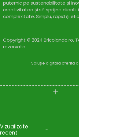
puternic pe sustenabilitate și inovație,
Bricolando.ro
își pr
creativitatea și să sprijine clienții în realizarea proiectelor l
complexitate. Simplu, rapid și eficient!
Copyright © 2024 Bricolando.ro, Toate drepturile
rezervate.
Soluție digitală oferită de
Zylaris Group România – Co
Compare
(0)
Vizualizate
recent