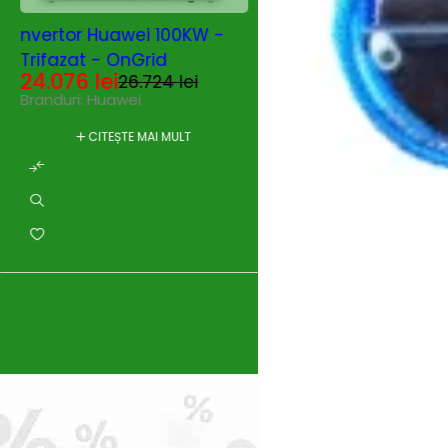
SOLD OUT
nvertor Huawei 100KW -
Trifazat - OnGrid
24.076
lei
26.724
lei
Branduri:
Huawei
SOLD OUT
Invertor Huawei 2
CITEȘTE MAI MULT
Trifazat Hibrid
13.424
lei
14.901
le
CITEȘTE MAI MU