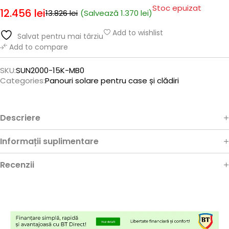
Stoc epuizat
12.456
lei
(Salvează
1.370
lei
)
13.826
lei
Add to wishlist
Salvat pentru mai târziu
Add to compare
SKU:
SUN2000-15K-MB0
Categories:
Panouri solare pentru case și clădiri
Descriere
Informații suplimentare
Recenzii