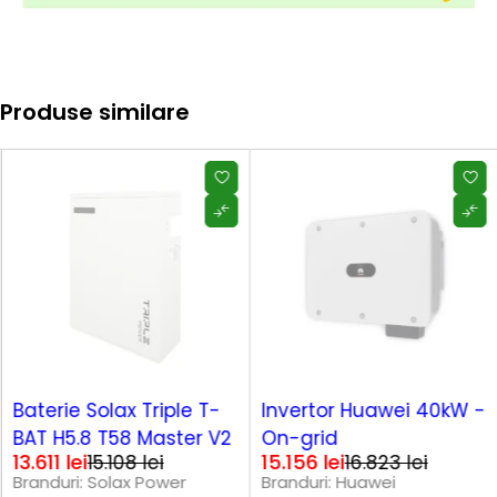
Produse similare
SOLD OUT
-10%
Baterie Solax Triple T-
Invertor Huawei 40kW -
BAT H5.8 T58 Master V2
On-grid
13.611
lei
15.156
lei
15.108
lei
16.823
lei
Branduri:
Solax Power
Branduri:
Huawei