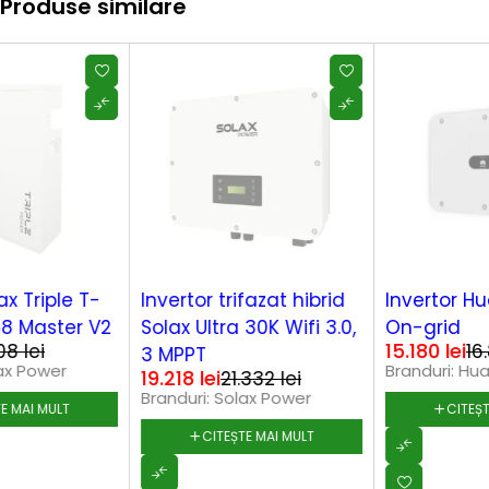
Produse similare
SOLD OUT
SOLD OUT
Invertor trifazat hibrid
Invertor Huawei 50kW -
Solax Ultra 30K Wifi 3.0,
On-grid
15.180
lei
16.850
lei
3 MPPT
Branduri:
Huawei
19.218
lei
21.332
lei
Branduri:
Solax Power
CITEȘTE MAI MULT
CITEȘTE MAI MULT