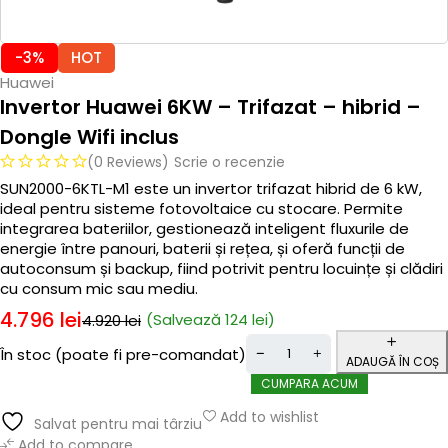
-3%
HOT
Huawei
Invertor Huawei 6KW – Trifazat – hibrid –
Dongle Wifi inclus
(0 Reviews)
Scrie o recenzie
SUN2000-6KTL-M1 este un invertor trifazat hibrid de 6 kW,
ideal pentru sisteme fotovoltaice cu stocare. Permite
integrarea bateriilor, gestionează inteligent fluxurile de
energie între panouri, baterii și rețea, și oferă funcții de
autoconsum și backup, fiind potrivit pentru locuințe și clădiri
cu consum mic sau mediu.
4.796
lei
(Salvează
124
lei
)
4.920
lei
În stoc (poate fi pre-comandat)
ADAUGĂ ÎN COȘ
CUMPARA ACUM
Add to wishlist
Salvat pentru mai târziu
Add to compare