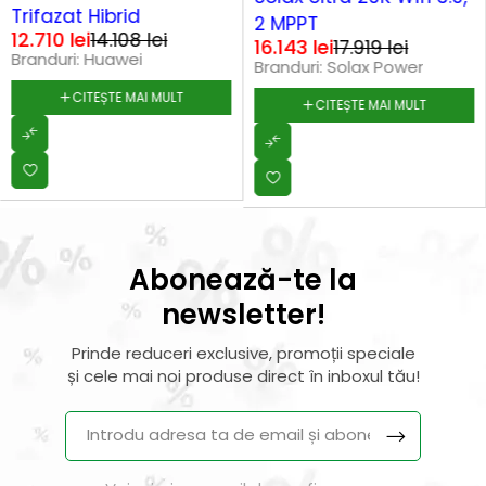
Trifazat Hibrid
2 MPPT
12.710
lei
14.108
lei
16.143
lei
17.919
lei
Branduri:
Huawei
Branduri:
Solax Power
CITEȘTE MAI MULT
CITEȘTE MAI MULT
Abonează-te la
newsletter!
Prinde reduceri exclusive, promoții speciale
și cele mai noi produse direct în inboxul tău!