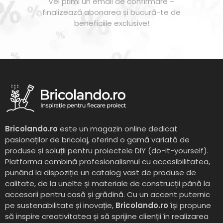
Vei primi un email de confirmare –
finalizează abonarea și bucură-te de
beneficiile exclusive!
Bricolando.ro
este un magazin online dedicat
pasionaților de bricolaj, oferind o gamă variată de
produse și soluții pentru proiectele DIY (do-it-yourself).
Platforma combină profesionalismul cu accesibilitatea,
punând la dispoziție un catalog vast de produse de
calitate, de la unelte și materiale de construcții până la
accesorii pentru casă și grădină. Cu un accent puternic
pe sustenabilitate și inovație,
Bricolando.ro
își propune
să inspire creativitatea și să sprijine clienții în realizarea