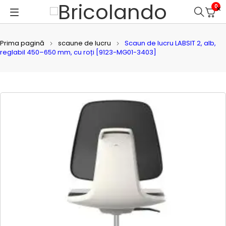
0
Prima pagină
scaune de lucru
Scaun de lucru LABSIT 2, alb,
reglabil 450–650 mm, cu roți [9123-MG01-3403]