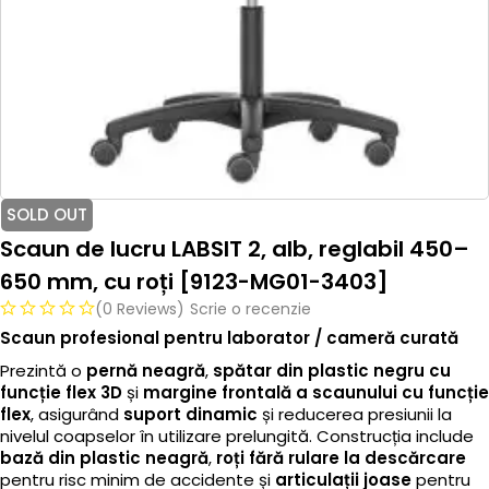
SOLD OUT
Scaun de lucru LABSIT 2, alb, reglabil 450–
650 mm, cu roți [9123-MG01-3403]
(0 Reviews)
Scrie o recenzie
Scaun profesional pentru laborator / cameră curată
Prezintă o
pernă neagră
,
spătar din plastic negru cu
funcție flex 3D
și
margine frontală a scaunului cu funcție
flex
, asigurând
suport dinamic
și reducerea presiunii la
nivelul coapselor în utilizare prelungită. Construcția include
bază din plastic neagră
,
roți fără rulare la descărcare
pentru risc minim de accidente și
articulații joase
pentru