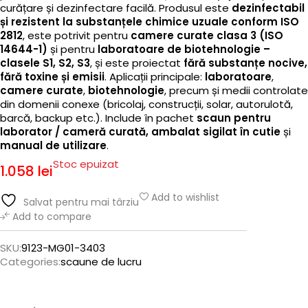
curățare și dezinfectare facilă. Produsul este
dezinfectabil
și rezistent la substanțele chimice uzuale conform ISO
2812
, este potrivit pentru
camere curate clasa 3 (ISO
14644-1)
și pentru
laboratoare de biotehnologie –
clasele S1, S2, S3
, și este proiectat
fără substanțe nocive,
fără toxine și emisii
. Aplicații principale:
laboratoare
,
camere curate
,
biotehnologie
, precum și medii controlate
din domenii conexe (bricolaj, construcții, solar, autorulotă,
barcă, backup etc.). Include în pachet
scaun pentru
laborator / cameră curată, ambalat sigilat în cutie
și
manual de utilizare
.
Stoc epuizat
1.058
lei
Add to wishlist
Salvat pentru mai târziu
Add to compare
SKU:
9123-MG01-3403
Categories:
scaune de lucru