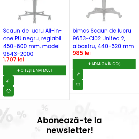
SOLD OUT
Scaun de lucru All-in-
bimos Scaun de lucru
one PU negru, reglabil
9653-CI02 Unitec 2,
450–600 mm, model
albastru, 440-620 mm
985
lei
9643-2000
1.707
lei
ADAUGĂ ÎN COȘ
CITEȘTE MAI MULT
Abonează-te la
newsletter!