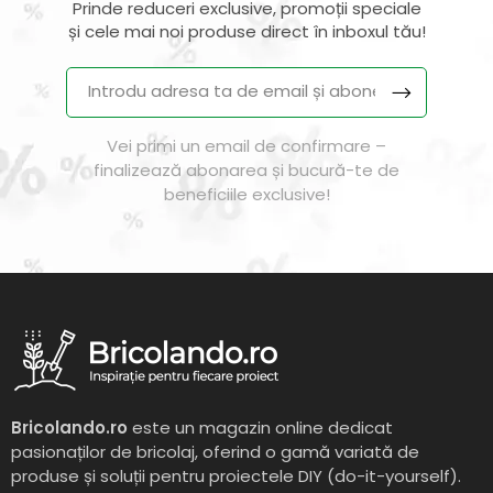
Prinde reduceri exclusive, promoții speciale
și cele mai noi produse direct în inboxul tău!
Vei primi un email de confirmare –
finalizează abonarea și bucură-te de
beneficiile exclusive!
Bricolando.ro
este un magazin online dedicat
pasionaților de bricolaj, oferind o gamă variată de
produse și soluții pentru proiectele DIY (do-it-yourself).