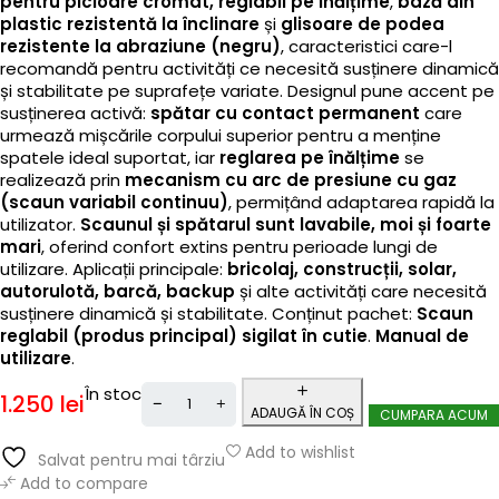
pentru picioare cromat, reglabil pe înălțime
,
bază din
plastic rezistentă la înclinare
și
glisoare de podea
rezistente la abraziune (negru)
, caracteristici care-l
recomandă pentru activități ce necesită susținere dinamică
și stabilitate pe suprafețe variate. Designul pune accent pe
susținerea activă:
spătar cu contact permanent
care
urmează mișcările corpului superior pentru a menține
spatele ideal suportat, iar
reglarea pe înălțime
se
realizează prin
mecanism cu arc de presiune cu gaz
(scaun variabil continuu)
, permițând adaptarea rapidă la
utilizator.
Scaunul și spătarul sunt lavabile, moi și foarte
mari
, oferind confort extins pentru perioade lungi de
utilizare. Aplicații principale:
bricolaj, construcții, solar,
autorulotă, barcă, backup
și alte activități care necesită
susținere dinamică și stabilitate. Conținut pachet:
Scaun
reglabil (produs principal) sigilat în cutie
.
Manual de
utilizare
.
În stoc
1.250
lei
ADAUGĂ ÎN COȘ
CUMPARA ACUM
Add to wishlist
Salvat pentru mai târziu
Add to compare