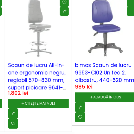
SOLD OUT
Scaun de lucru All-in-
bimos Scaun de lucru
one ergonomic negru,
9653-CI02 Unitec 2,
reglabil 570–830 mm,
albastru, 440-620 mm
985
lei
suport picioare 9641-
1.802
lei
2571
ADAUGĂ ÎN COȘ
CITEȘTE MAI MULT