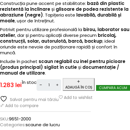
Construcția pune accent pe stabilitate:
bază din plastic
rezistentă la înclinare
și
glisoare de podea rezistente la
abraziune (negre)
. Tapițeria este
lavabilă, durabilă și
moale
, ușor de întreținut.
Potrivit pentru utilizare profesională la
birou, laborator sau
atelier
, dar și pentru aplicații diverse precum
bricolaj,
construcții, solar, autorulotă, barcă, backup
; ideal
oriunde este nevoie de poziționare rapidă și confort în
muncă.
Include în pachet
scaun reglabil cu inel pentru picioare
(produs principal) sigilat în cutie
și
documentație /
manual de utilizare
.
În stoc
1.283
lei
ADAUGĂ ÎN COȘ
CUMPARA ACUM
Add to wishlist
Salvat pentru mai târziu
Add to compare
SKU:
9651-2000
Categories:
scaune de lucru