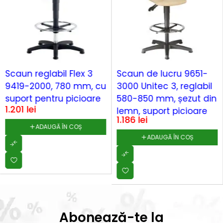
Scaun reglabil Flex 3
Scaun de lucru 9651-
9419-2000, 780 mm, cu
3000 Unitec 3, reglabil
suport pentru picioare
580-850 mm, șezut din
1.201
lei
lemn, suport picioare
1.186
lei
ADAUGĂ ÎN COȘ
ADAUGĂ ÎN COȘ
Abonează-te la