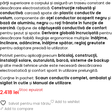
părţii superioare a corpului și asigură un traseu constant de
descărcare electrostatică.
Construcţie robustă şi
conductivă
: carcasă spate din
plastic conductiv de
volum
, componente din
oţel conductor acoperit negru
și
bază de aluminiu, negru
cu
roţi frânate în funcţie de
sarcină
. Opţiune de
căptuşeală conductivă de confort
pentru şezut și spate.
Derivare globală încrucișată
pentru
descărcare fiabilă. Reglaje ergonomice multiple:
înălţime,
înclinare, adâncime, înălţime spătar, reglaj greutate
pentru adaptare precisă la utilizator.
Potrivit pentru aplicaţii precum
bricolaj, construcţii,
instalaţii solare, autorulotă, barcă, sisteme de backup
şi alte medii tehnice unde este necesară descărcarea
electrostatică și confort sporit în utilizare prelungită.
Conţine în pachet:
Scaun conductiv complet, ambalat şi
sigilat în cutie
și
Manual de utilizare
.
Stoc epuizat
2.418
lei
Add to wishlist
Salvat pentru mai târziu
Add to compare