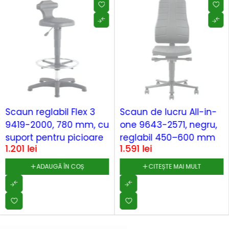
SOLD OUT
Scaun reglabil Flex 3
Scaun de lucru All-in-
9419-2000, 780 mm, cu
one 9643-2571, negru,
suport pentru picioare
reglabil 450–600 mm
1.201
lei
1.591
lei
ADAUGĂ ÎN COȘ
CITEȘTE MAI MULT