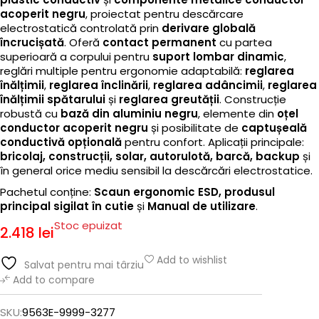
acoperit negru
, proiectat pentru descărcare
electrostatică controlată prin
derivare globală
încrucișată
. Oferă
contact permanent
cu partea
superioară a corpului pentru
suport lombar dinamic
,
reglări multiple pentru ergonomie adaptabilă:
reglarea
înălțimii
,
reglarea înclinării
,
reglarea adâncimii
,
reglarea
înălțimii spătarului
și
reglarea greutății
. Construcție
robustă cu
bază din aluminiu negru
, elemente din
oțel
conductor acoperit negru
și posibilitate de
captușeală
conductivă opțională
pentru confort. Aplicații principale:
bricolaj, construcții, solar, autorulotă, barcă, backup
și
în general orice mediu sensibil la descărcări electrostatice.
Pachetul conține:
Scaun ergonomic ESD, produsul
principal sigilat în cutie
și
Manual de utilizare
.
Stoc epuizat
2.418
lei
Add to wishlist
Salvat pentru mai târziu
Add to compare
SKU:
9563E-9999-3277