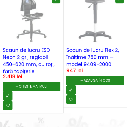
SOLD OUT
Scaun de lucru ESD
Scaun de lucru Flex 2,
Neon 2 gri, reglabil
înălțime 780 mm —
450–620 mm, cu roți,
model 9409-2000
947
lei
fără tapițerie
2.418
lei
ADAUGĂ ÎN COȘ
CITEȘTE MAI MULT