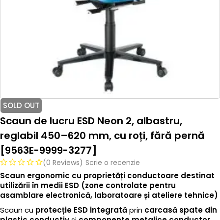
SOLD OUT
Scaun de lucru ESD Neon 2, albastru,
reglabil 450–620 mm, cu roți, fără pernă
[9563E-9999-3277]
(0 Reviews)
Scrie o recenzie
Scaun ergonomic cu proprietăți conductoare destinat
utilizării în medii ESD (zone controlate pentru
asamblare electronică, laboratoare și ateliere tehnice)
Scaun cu
protecție ESD integrată
prin
carcasă spate din
plastic conductiv
și
componente metalice conductor