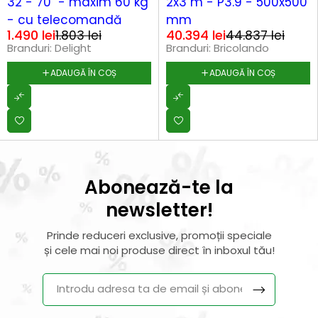
32 - 70" - maxim 60 kg
2x3 m - P3.9 - 500x500
- cu telecomandă
mm
1.490
lei
40.394
lei
1.803
lei
44.837
lei
Branduri:
Delight
Branduri:
Bricolando
ADAUGĂ ÎN COȘ
ADAUGĂ ÎN COȘ
Abonează-te la
newsletter!
Prinde reduceri exclusive, promoții speciale
și cele mai noi produse direct în inboxul tău!