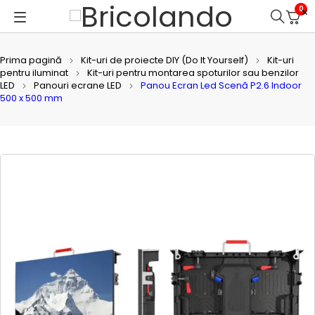
0
Prima pagină
Kit-uri de proiecte DIY (Do It Yourself)
Kit-uri
pentru iluminat
Kit-uri pentru montarea spoturilor sau benzilor
LED
Panouri ecrane LED
Panou Ecran Led Scenă P2.6 Indoor
500 x 500 mm