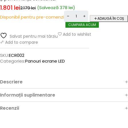
1.801
lei
(Salvează
378
lei
)
2.179
lei
Disponibil pentru pre-comenzi
ADAUGĂ ÎN COȘ
CUMPARA ACUM
Add to wishlist
Salvat pentru mai târziu
Add to compare
SKU:
ECR002
Categories:
Panouri ecrane LED
Descriere
Informații suplimentare
Recenzii