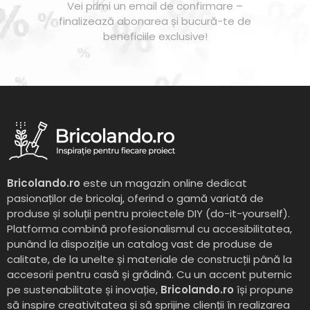
Vei primi un email de confirmare –
finalizează abonarea și bucură-te de
beneficiile exclusive!
Bricolando.ro
este un magazin online dedicat
pasionaților de bricolaj, oferind o gamă variată de
produse și soluții pentru proiectele DIY (do-it-yourself).
Platforma combină profesionalismul cu accesibilitatea,
punând la dispoziție un catalog vast de produse de
calitate, de la unelte și materiale de construcții până la
accesorii pentru casă și grădină. Cu un accent puternic
pe sustenabilitate și inovație,
Bricolando.ro
își propune
să inspire creativitatea și să sprijine clienții în realizarea