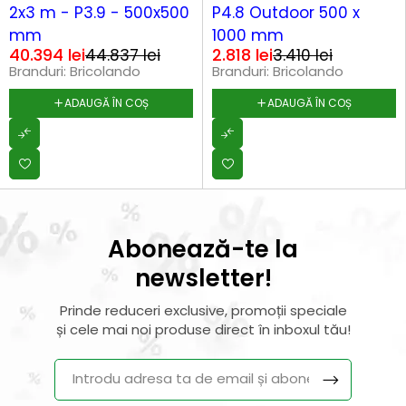
2x3 m - P3.9 - 500x500
P4.8 Outdoor 500 x
mm
1000 mm
40.394
lei
2.818
lei
44.837
lei
3.410
lei
Branduri:
Bricolando
Branduri:
Bricolando
ADAUGĂ ÎN COȘ
ADAUGĂ ÎN COȘ
Abonează-te la
newsletter!
Prinde reduceri exclusive, promoții speciale
și cele mai noi produse direct în inboxul tău!