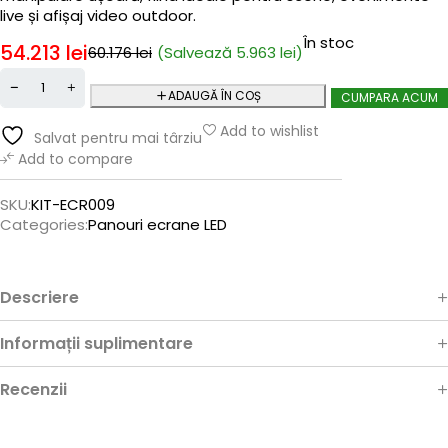
live și afișaj video outdoor.
În stoc
54.213
lei
(Salvează
5.963
lei
)
60.176
lei
ADAUGĂ ÎN COȘ
CUMPARA ACUM
Add to wishlist
Salvat pentru mai târziu
Add to compare
SKU:
KIT-ECR009
Categories:
Panouri ecrane LED
Descriere
Informații suplimentare
Recenzii