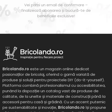
Vei primi un email de confirmare –
finalizează abonarea și bucură-te de
beneficiile exclusive!
Bricolando.ro
este un magazin online dedicat
pasionaților de bricolaj, oferind o gamă variată de
produse și soluții pentru proiectele DIY (do-it-yourself).
Platforma combină profesionalismul cu accesibilitatea,
punând la dispoziție un catalog vast de produse de
calitate, de la unelte și materiale de construcții până la
accesorii pentru casă și grădină. Cu un accent puternic
pe sustenabilitate și inovație,
Bricolando.ro
își propune