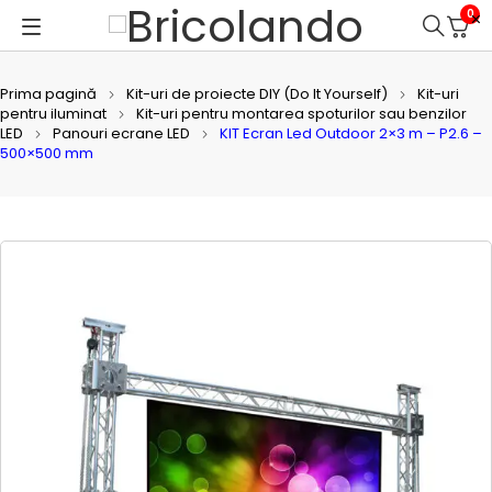
0
Prima pagină
Kit-uri de proiecte DIY (Do It Yourself)
Kit-uri
pentru iluminat
Kit-uri pentru montarea spoturilor sau benzilor
LED
Panouri ecrane LED
KIT Ecran Led Outdoor 2×3 m – P2.6 –
500×500 mm