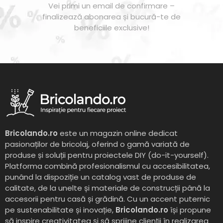
Vei primi un email de confirmare –
finalizează abonarea și bucură-te de
beneficiile exclusive!
Bricolando.ro
este un magazin online dedicat
pasionaților de bricolaj, oferind o gamă variată de
produse și soluții pentru proiectele DIY (do-it-yourself).
Platforma combină profesionalismul cu accesibilitatea,
punând la dispoziție un catalog vast de produse de
calitate, de la unelte și materiale de construcții până la
accesorii pentru casă și grădină. Cu un accent puternic
pe sustenabilitate și inovație,
Bricolando.ro
își propune
să inspire creativitatea și să sprijine clienții în realizarea