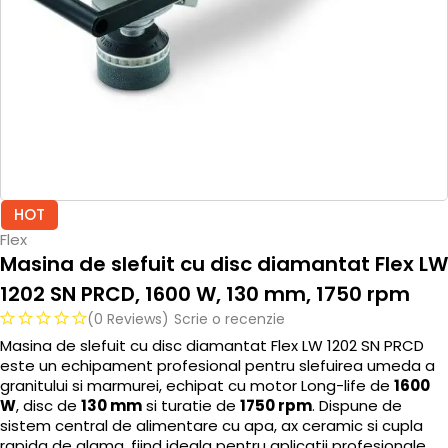
HOT
Flex
Masina de slefuit cu disc diamantat Flex LW
1202 SN PRCD, 1600 W, 130 mm, 1750 rpm
(0 Reviews)
Scrie o recenzie
Masina de slefuit cu disc diamantat Flex LW 1202 SN PRCD
este un echipament profesional pentru slefuirea umeda a
granitului si marmurei, echipat cu motor Long-life de
1600
W
, disc de
130 mm
si turatie de
1750 rpm
. Dispune de
sistem central de alimentare cu apa, ax ceramic si cupla
rapida de alama, fiind ideala pentru aplicatii profesionale