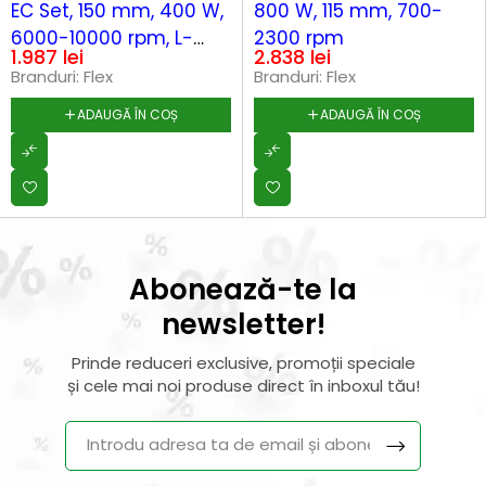
EC Set, 150 mm, 400 W,
800 W, 115 mm, 700-
6000-10000 rpm, L-
2300 rpm
1.987
lei
2.838
lei
BOXX
Branduri:
Flex
Branduri:
Flex
ADAUGĂ ÎN COȘ
ADAUGĂ ÎN COȘ
Abonează-te la
newsletter!
Prinde reduceri exclusive, promoții speciale
și cele mai noi produse direct în inboxul tău!