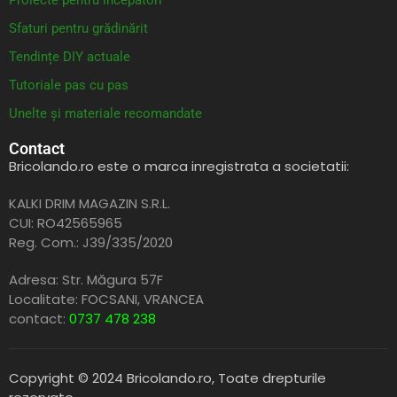
Proiecte pentru începători
Sfaturi pentru grădinărit
Tendințe DIY actuale
Tutoriale pas cu pas
Unelte și materiale recomandate
Contact
Bricolando.ro este o marca inregistrata a societatii:
KALKI DRIM MAGAZIN S.R.L.
CUI: RO42565965
Reg. Com.: J39/335/2020
Adresa: Str. Măgura 57F
Localitate: FOCSANI,
VRANCEA
contact:
0737 478 238
Copyright © 2024 Bricolando.ro, Toate drepturile