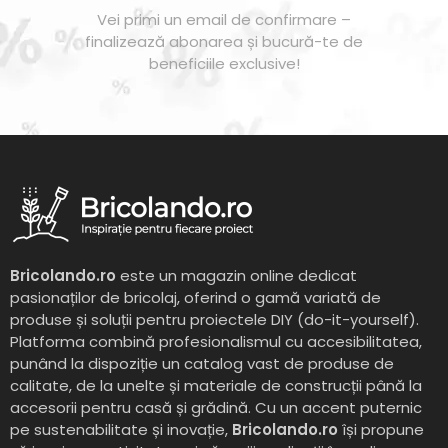
Vei primi un email de confirmare –
finalizează abonarea și bucură-te de
beneficiile exclusive!
Bricolando.ro
este un magazin online dedicat
pasionaților de bricolaj, oferind o gamă variată de
produse și soluții pentru proiectele DIY (do-it-yourself).
Platforma combină profesionalismul cu accesibilitatea,
punând la dispoziție un catalog vast de produse de
calitate, de la unelte și materiale de construcții până la
accesorii pentru casă și grădină. Cu un accent puternic
pe sustenabilitate și inovație,
Bricolando.ro
își propune