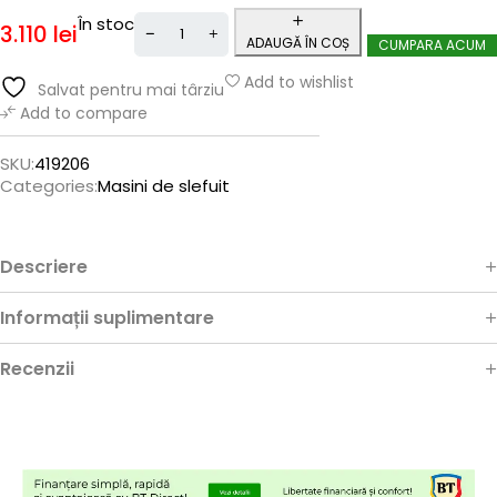
În stoc
3.110
lei
ADAUGĂ ÎN COȘ
CUMPARA ACUM
Add to wishlist
Salvat pentru mai târziu
Add to compare
SKU:
419206
Categories:
Masini de slefuit
Descriere
Informații suplimentare
Recenzii