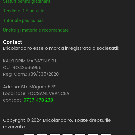
Sfaturi pentru grădinărit
Tendințe DIY actuale
Tutoriale pas cu pas
Unelte și materiale recomandate
Contact
Bricolando.ro este o marca inregistrata a societatii:
KALKI DRIM MAGAZIN S.R.L.
CUI: RO42565965
Reg. Com.: J39/335/2020
Adresa: Str. Măgura 57F
Localitate: FOCSANI,
VRANCEA
contact:
0737 478 238
Copyright © 2024 Bricolando.ro, Toate drepturile
rezervate.