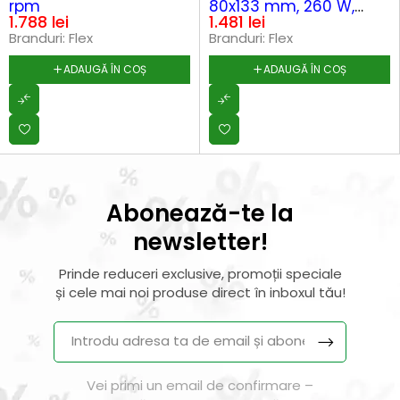
rpm
80x133 mm, 260 W,
1.788
lei
1.481
lei
8000-12000 rpm, valiza
Branduri:
Flex
Branduri:
Flex
L-Boxx 136 + TKE
ADAUGĂ ÎN COȘ
ADAUGĂ ÎN COȘ
Abonează-te la
newsletter!
Prinde reduceri exclusive, promoții speciale
și cele mai noi produse direct în inboxul tău!
Vei primi un email de confirmare –