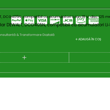
ular DEWALT, DCG405N, compatibil cu acumulatori Li‑
nsultanță & Transformare Digitală
ADAUGĂ ÎN COȘ