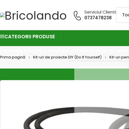
Serviciul Clienti
0737478238
CATEGORII PRODUSE
Inspirație
Noutăți & Anunțuri
Informații
Plata in rate
Prima pagină
Kit-uri de proiecte DIY (Do It Yourself)
Kit-uri pen