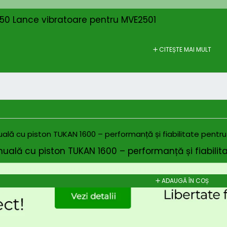
0 Lance vibratoare pentru MVE2501
CITEȘTE MAI MULT
ală cu piston TUKAN 1600 – performanță și fiabilit
ADAUGĂ ÎN COȘ