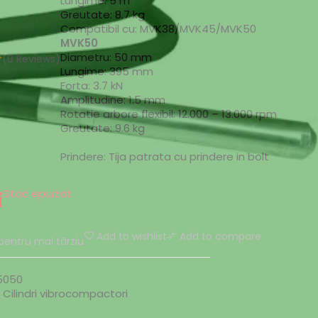
Lungime: 5 m
Greutate: 8.7 kg
Compatibil cu: MVK38/MVK45/MVK50
MVK50
Diametru: 50 mm
(0 Reviews)
Lungime: 395 mm
Forta: 3.7 kN
Amplitudine: 1.5 mm
Rotatie arbore flexibil: 12.000 – 13.000 rpm
Greutate: 9.6 kg
Prindere: Tija patrata cu prindere in bolt
Stoc epuizat
i
Add to wishlist
Add to compare
pentru mai târziu
5050
:
Cilindri vibrocompactori