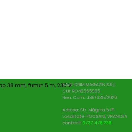
iciile exclusive!
nspiratie
Contact
Bricolando.ro este o marca
ovație și sustenabilitate
inregistrata a societatii:
oiecte pentru avansați
KALKI DRIM MAGAZIN S.R.L.
oiecte pentru casă
cap 38 mm, furtun 5 m, 230 V
CUI: RO42565965
oiecte pentru începători
Reg. Com.: J39/335/2020
aturi pentru grădinărit
Adresa: Str. Măgura 57F
ndințe DIY actuale
Localitate: FOCSANI,
VRANCEA
toriale pas cu pas
contact:
0737 478 238
elte și materiale recomandate