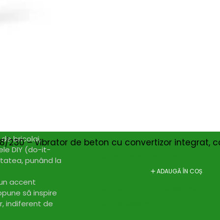
il de confirmare – finalizează abonarea și bucură-te de benef
Magazin
I
Despre noi
In
Termeni si Conditii
Pr
de bricolaj,
Politica de Confidentialitate
Pr
/230 – vibrator de beton cu convertizor integrat, 
ele DIY (do-it-
Conditii generale de livrare
Pr
itatea, punând la
elte și materiale
ADAUGĂ ÎN COȘ
Politica de cookie-uri
Sf
 un accent
Noutăți & Anunțuri Bricolando
Te
opune să inspire
or, indiferent de
Contacteaza-ne
Tu
Un