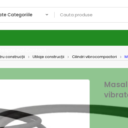
Despre noi
Contact
tru construcții
Utilaje construcții
Cilindri vibrocompactori
M
Masal
vibra