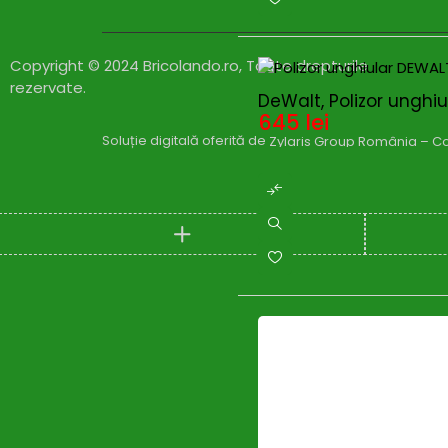
Copyright © 2024 Bricolando.ro, Toate drepturile
rezervate.
DeWalt, Polizor unghi
645
lei
Soluție digitală oferită de
Zylaris Group România – Co
Compare
(0)