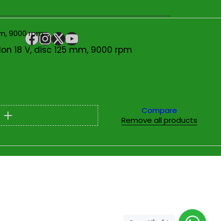
Ion 18 V, disc 125 mm, 9000 rpm
Compare
Remove all products