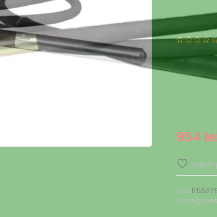
954
le
Salvat 
SKU:
115527
Categories