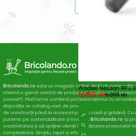
Vizualizate
recent
Vei primi un ema
-9%
Bricolando.ro
este un magazin online dedicat pasionaților 
Wacker Neuson IRFU 38
oferind o gamă variată de produse și soluții pentru proiect
5.455
lei
6.000
lei
yourself). Platforma combină profesionalismul cu accesibil
dispoziție un catalog vast de produse de calitate, de la un
de construcții până la accesorii pentru casă și grădină. Cu
puternic pe sustenabilitate și inovație,
Bricolando.ro
își pr
creativitatea și să sprijine clienții în realizarea proiectelor l
complexitate. Simplu, rapid și eficient!