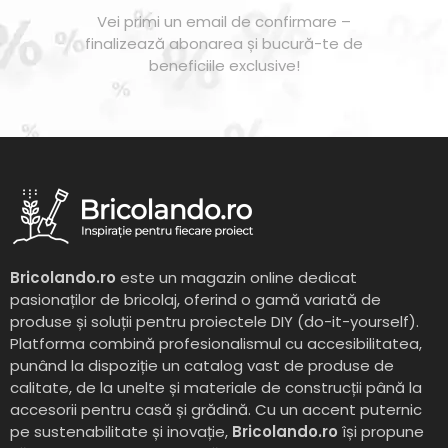
Vei primi un email de confirmare –
finalizează abonarea și bucură-te de
beneficiile exclusive!
Bricolando.ro
este un magazin online dedicat
pasionaților de bricolaj, oferind o gamă variată de
produse și soluții pentru proiectele DIY (do-it-yourself).
Platforma combină profesionalismul cu accesibilitatea,
punând la dispoziție un catalog vast de produse de
calitate, de la unelte și materiale de construcții până la
accesorii pentru casă și grădină. Cu un accent puternic
pe sustenabilitate și inovație,
Bricolando.ro
își propune