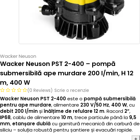
Wacker Neuson
Wacker Neuson PST 2-400 – pompă
submersibilă ape murdare 200 l/min, H 12
m, 400 W
(0 Reviews)
Scrie o recenzie
Wacker Neuson PST 2-400
este o
pompă submersibilă
pentru ape murdare
, alimentare
230 V/50 Hz
,
400 W
, cu
debit 200 l/min
și
înălțime de refulare 12 m
. Racord
2”
,
IP68
, cablu de alimentare
10 m
, trece particule până la
9,5
mm
,
etanșare dublă
cu garnitură mecanică din carbură de
siliciu – soluția robustă pentru șantiere și evacuări rapide.