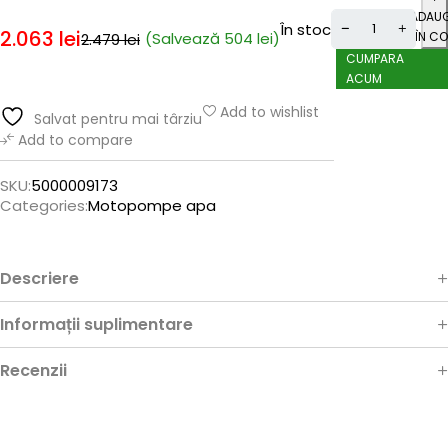
ADAU
În stoc
2.063
lei
(Salvează
504
lei
)
ÎN CO
2.479
lei
CUMPARA
ACUM
Add to wishlist
Salvat pentru mai târziu
Add to compare
SKU:
5000009173
Categories:
Motopompe apa
Descriere
Informații suplimentare
Recenzii