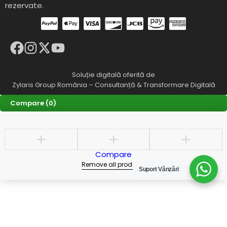
rezervate.
Soluție digitală oferită de
Zylaris Group România – Consultanță & Transformare Digitală
Compare
(0)
Compare
Remove all products
Suport Vânzări