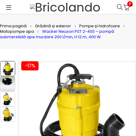
0
Prima pagină
Grădină și exterior
Pompe și hidrofoare
Motopompe apa
Wacker Neuson PST 2-400 – pompă
submersibilă ape murdare 200 l/min, H 12 m, 400 W
-17%