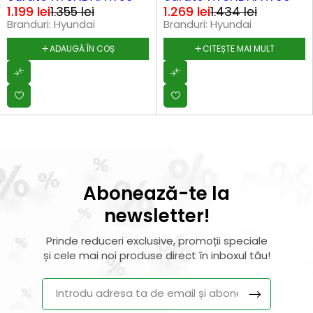
1.199
lei
1.269
lei
1.355
lei
1.434
lei
Branduri:
Hyundai
Branduri:
Hyundai
ADAUGĂ ÎN COȘ
CITEȘTE MAI MULT
Abonează-te la
newsletter!
Prinde reduceri exclusive, promoții speciale
și cele mai noi produse direct în inboxul tău!