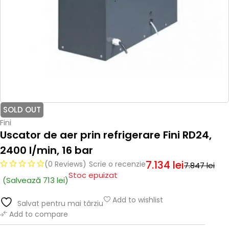
SOLD OUT
Fini
Uscator de aer prin refrigerare Fini RD24,
2400 l/min, 16 bar
7.134
lei
(0 Reviews)
Scrie o recenzie
7.847
lei
Stoc epuizat
(Salvează
713
lei
)
Add to wishlist
Salvat pentru mai târziu
Add to compare