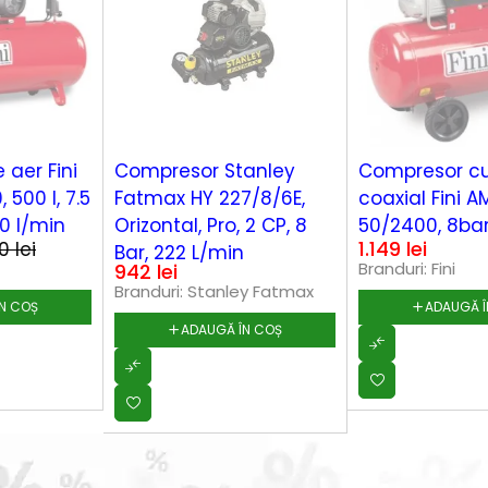
Compresor Stanley
Compresor cu piston
Fatmax HY 227/8/6E,
coaxial Fini AMICO
Orizontal, Pro, 2 CP, 8
50/2400, 8bar, 50L
1.149
lei
Bar, 222 L/min
Branduri:
Fini
942
lei
Branduri:
Stanley Fatmax
ADAUGĂ ÎN COȘ
ADAUGĂ ÎN COȘ