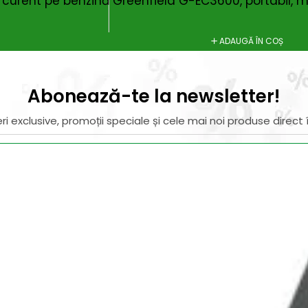
 curent pe benzină Greenfield G-EC3600, portabil, 
ADAUGĂ ÎN COȘ
Abonează-te la newsletter!
ri exclusive, promoții speciale și cele mai noi produse direct î
il de confirmare – finalizează abonarea și bucură-te de benef
Magazin
I
Despre noi
In