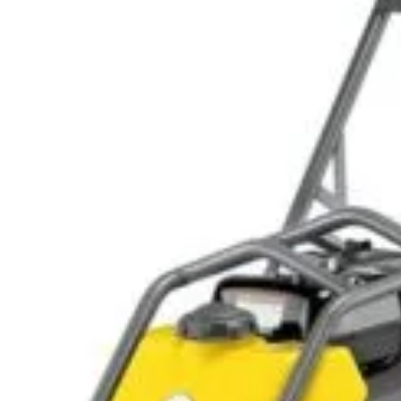
Termeni si Conditii
Pr
de bricolaj,
Politica de Confidentialitate
Pr
ele DIY (do-it-
Conditii generale de livrare
Pr
itatea, punând la
elte și materiale
Politica de cookie-uri
Sf
 un accent
Noutăți & Anunțuri Bricolando
Te
opune să inspire
or, indiferent de
Contacteaza-ne
Tu
Un
nsultanță & Transformare Digitală