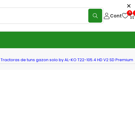
0
Cont
Tractoras de tuns gazon solo by AL-KO T22-105.4 HD V2 SD Premium
oras de tuns gazon solo by AL-KO
5.4 HD V2 SD Premium pro, 105cm,
 B & S Intek7220, 656cc, 11.7kW
În stoc
26.970
lei
(0 Reviews)
Scrie o recenzie