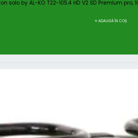
on solo by AL-KO T22-105.4 HD V2 SD Premium pro, 10
ADAUGĂ ÎN COȘ
erea “Tractoras de tuns gazon solo
& S Intek7220, 656cc, 11.7kW”