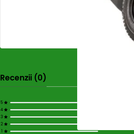
Recenzii (0)
5
4
3
2
1