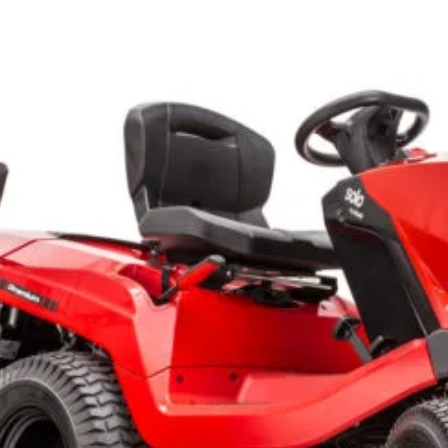
Salvat 
SKU:
LK-1277
Categories