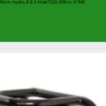
5cm, hydro, B & S Intek7220, 656cc, 11.7kW
 by AL-KO T22-105.4 HD V2 SD