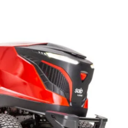
ADAUGĂ ÎN COȘ
CUMPARA ACUM
Add to wishlist
Add to compare
pentru mai târziu
10
:
Tractorase pentru tuns gazonul