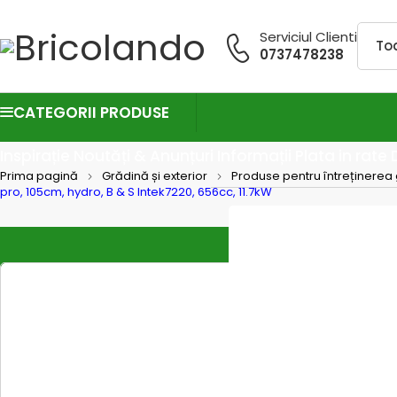
Serviciul Clienti
0737478238
CATEGORII PRODUSE
Inspirație
Noutăți & Anunțuri
Informații
Plata in rate
Prima pagină
Grădină și exterior
Produse pentru întreținerea 
pro, 105cm, hydro, B & S Intek7220, 656cc, 11.7kW