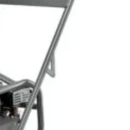
inregistrata a societatii:
oiecte pentru avansați
KALKI DRIM MAGAZIN S.R.L.
oiecte pentru casă
CUI: RO42565965
oiecte pentru începători
Reg. Com.: J39/335/2020
aturi pentru grădinărit
Adresa: Str. Măgura 57F
ndințe DIY actuale
Localitate: FOCSANI,
VRANCEA
toriale pas cu pas
contact:
0737 478 238
elte și materiale recomandate
Compare