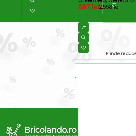
Greenfield, Generator
867
lei
2.558
lei
Prinde reduce
Vei primi un ema
Vizualizate
recent