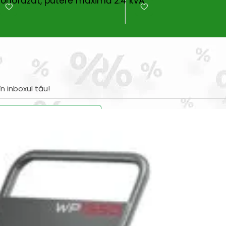
monofazat, putere maximă 2.4 kVA
n inboxul tău!
iciile exclusive!
nspiratie
Contact
Bricolando.ro este o marca
ovație și sustenabilitate