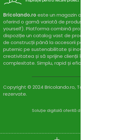
Bricolando.ro
este un magazin online dedicat pasionaților 
oferind o gamă variată de produse și soluții pentru proiect
yourself). Platforma combină profesionalismul cu accesibil
dispoziție un catalog vast de produse de calitate, de la un
de construcții până la accesorii pentru casă și grădină. Cu
puternic pe sustenabilitate și inovație,
Bricolando.ro
își pr
creativitatea și să sprijine clienții în realizarea proiectelor l
complexitate. Simplu, rapid și eficient!
Copyright © 2024 Bricolando.ro, Toate drepturile
rezervate.
Soluție digitală oferită de
Zylaris Group România – Co
Compare
(0)