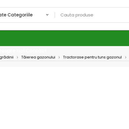
Despre noi
Contact
grădinii
Tăierea gazonului
Tractorase pentru tuns gazonul
SOLO
Tract
T22-10
hydro,