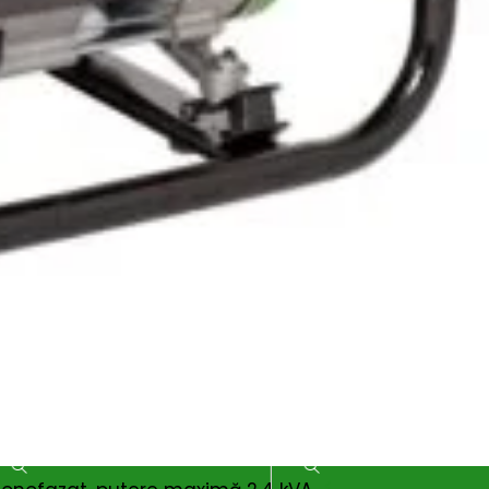
as de tuns gazon
Tractoras de tuns gazon
AL-KO T15-103.3
solo by AL-KO PREMIUM
mfort, Pro450
T22-105.4 HDD-A V2
lei
21.300
lei
AL-KO
Branduri:
AL-KO
ADAUGĂ ÎN COȘ
ADAUGĂ ÎN COȘ