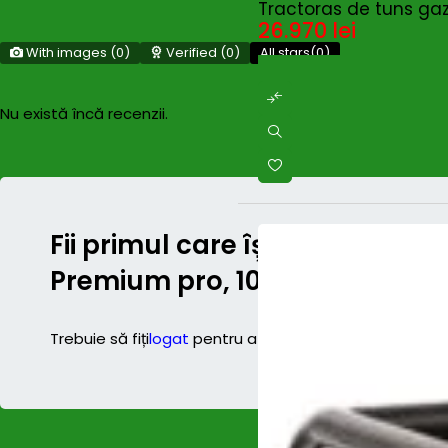
Tractoras de tuns gaz
26.970
lei
With images (
0
)
Verified (
0
)
All stars(
0
)
Nu există încă recenzii.
Fii primul care își spune păr
Premium pro, 105cm, hydro, B 
Trebuie să fiți
logat
pentru a posta o recenzie.