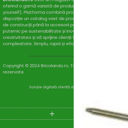
oferind o gamă variată de produse și soluții pentru proiect
yourself). Platforma combină profesionalismul cu accesibil
dispoziție un catalog vast de produse de calitate, de la un
de construcții până la accesorii pentru casă și grădină. Cu
puternic pe sustenabilitate și inovație,
Bricolando.ro
își pr
creativitatea și să sprijine clienții în realizarea proiectelor l
complexitate. Simplu, rapid și eficient!
Copyright © 2024 Bricolando.ro, Toate drepturile
rezervate.
Soluție digitală oferită de
Zylaris Group România – Co
Compare
(0)