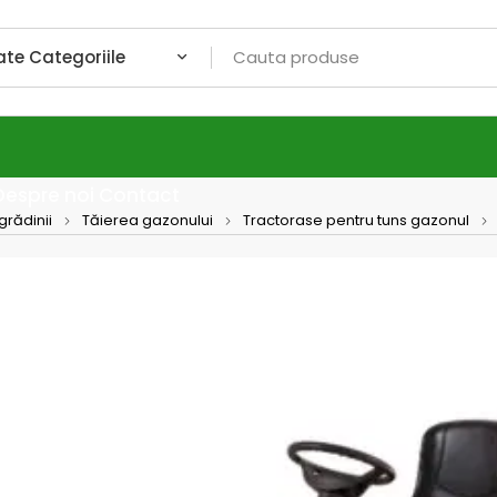
Despre noi
Contact
grădinii
Tăierea gazonului
Tractorase pentru tuns gazonul
Tracto
HYDR
Tractoras t
cu un moto
de lucru d