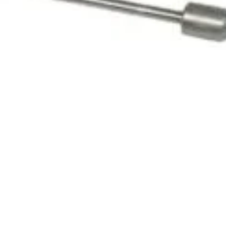
 pentru pistol de vopsit Bahco BPHVLP0120