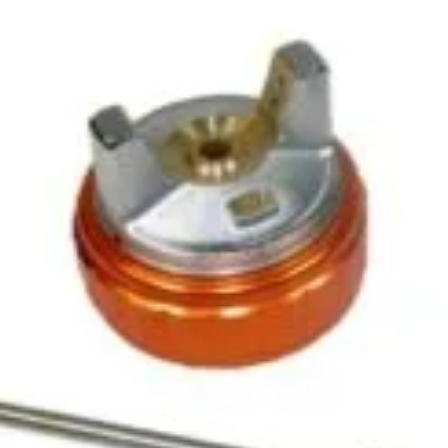
Politica de Confidentialitate
Pr
ele DIY (do-it-
Conditii generale de livrare
Pr
itatea, punând la
elte și materiale
Politica de cookie-uri
Sf
 un accent
Noutăți & Anunțuri Bricolando
Te
opune să inspire
or, indiferent de
Contacteaza-ne
Tu
Un
nsultanță & Transformare Digitală