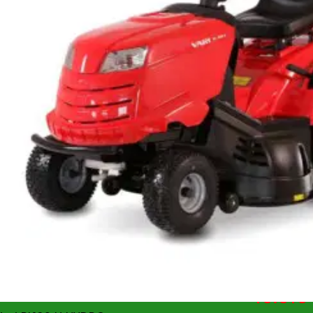
Inaltime de 
Volum Sac: 
Caractristi
Tip motor:
Capacitate 
Putere: 18 
Cuplu: 37
Volumul rez
Caracterist
Lungime x l
Greutate: 
Specificati
Dimensiunile
Dimensiunile
Ambreiaj hi
Scaun regl
Alerta son
Ambreiaj t
Dotat stan
19.916