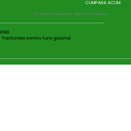
CUMPARA ACUM
Add to wishlist
Add to compare
pentru mai târziu
4590
:
Tractorase pentru tuns gazonul