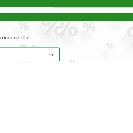
n inboxul tău!
iciile exclusive!
nspiratie
Contact
Bricolando.ro este o marca
ovație și sustenabilitate
inregistrata a societatii:
oiecte pentru avansați