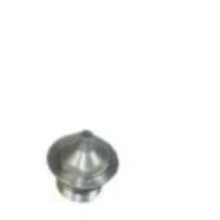
KALKI DRIM MAGAZIN S.R.L.
oiecte pentru casă
CUI: RO42565965
oiecte pentru începători
Reg. Com.: J39/335/2020
aturi pentru grădinărit
Adresa: Str. Măgura 57F
ndințe DIY actuale
Localitate: FOCSANI,
VRANCEA
toriale pas cu pas
contact:
0737 478 238
elte și materiale recomandate
Compare
Remove all products