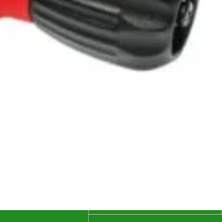
as de tuns gazon
DEFLECTOR SPATE anexa
ko T24-125.4 HD V2
tract.MTDÂ´13..5/9..E/N...
m hydro, B & S
(NX09)92/105cm (-2019)
1.020
lei
40, 724cc, 14.4kW
0
lei
ADAUGĂ ÎN COȘ
AL-KO
ADAUGĂ ÎN COȘ