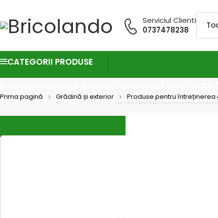
Serviciul Clienti
0737478238
CATEGORII PRODUSE
Inspirație
Noutăți & Anunțuri
Informații
Plata in rate
Prima pagină
Grădină și exterior
Produse pentru întreținerea 