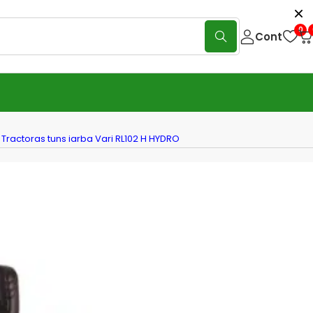
0
Cont
Tractoras tuns iarba Vari RL102 H HYDRO
ras tuns iarba Vari RL102 H
O
(0 Reviews)
Scrie o recenzie
uns iarba Vari Tractoras tuns iarba Vari RL102 H HYDRO dotat
r puternic GGP Loncin ST550 TWIN de 586 cm3 cu o latime
e 102cmLatime de lucru: 102cm