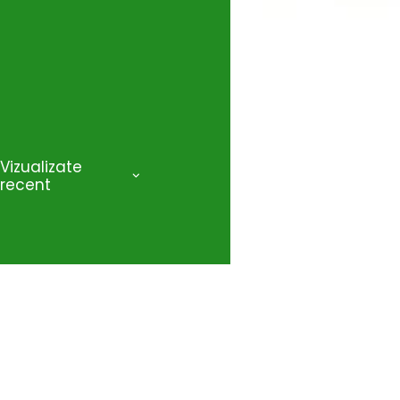
Vizualizate
recent
-26%
Bahco, Set duze 2 mm