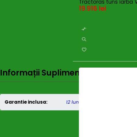
Tractoras tuns iarba 
19.916
lei
Informații Suplimentare
Recenzi
Garantie inclusa:
12 luni persoane juridice
,
24 lu