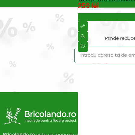
259
lei
Prinde reduce
Vei primi un ema
Bricolando.ro
este un magazin online dedicat pasionaților 