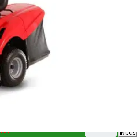
taiere: 2,5 – 8,0 (7 pozitii) cm
260 l
ci motor:
 GGP LONCIN ST 550 TWIN
cilindrica: 586 cm3 (2 cilindri)
CP
Nm
ervorului de combustibil: 6 l
ici dimensionale:
aţime x inalţime: 2480 x 1060 x 1250mm
235 kg
i tractoras tuns iarba Vari RL102 H HYDRO:
 roţilor din faţa: 15″
 roţilor din spate: 18″
drostatic
abil ergonomic
ora pentru umplerea sacului colector
aietor electromagnetic
dard cu incarcator baterie
În stoc (poate fi pre-comandat)
ADAUG
lei
ÎN COȘ