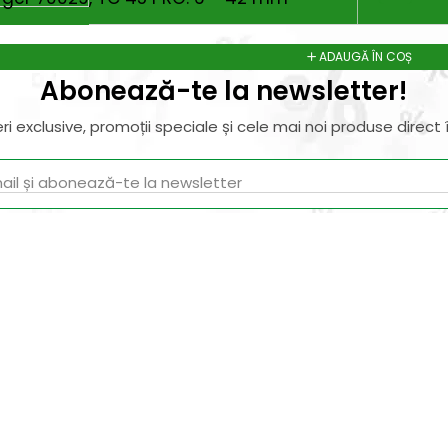
ADAUGĂ ÎN COȘ
Abonează-te la newsletter!
ri exclusive, promoții speciale și cele mai noi produse direct î
il de confirmare – finalizează abonarea și bucură-te de benef
Magazin
I
Despre noi
In
Termeni si Conditii
Pr
de bricolaj,