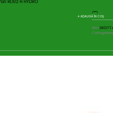
Vari RL102 H HYDRO
Salvat 
ADAUGĂ ÎN COȘ
SKU:
DKDTT
Categories
i (0)
ni persoane fizice