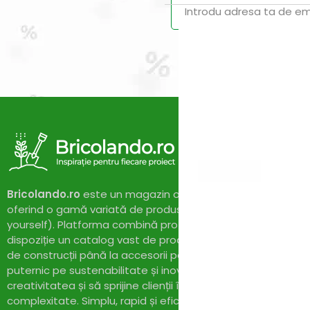
Vei primi un ema
Bricolando.ro
este un magazin online dedicat pasionaților 
oferind o gamă variată de produse și soluții pentru proiect
yourself). Platforma combină profesionalismul cu accesibil
dispoziție un catalog vast de produse de calitate, de la un
de construcții până la accesorii pentru casă și grădină. Cu
puternic pe sustenabilitate și inovație,
Bricolando.ro
își pr
creativitatea și să sprijine clienții în realizarea proiectelor l
complexitate. Simplu, rapid și eficient!