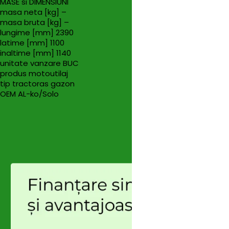
MASE si DIMENSIUNI
masa neta [kg] –
masa bruta [kg] –
lungime [mm] 2390
latime [mm] 1100
inaltime [mm] 1140
unitate vanzare BUC
produs motoutilaj
tip tractoras gazon
OEM AL-ko/Solo