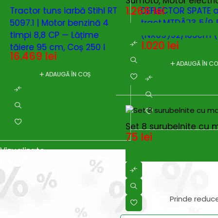
Sumoto, Motor electri
1.266
lei
Tractor tuns iarbă Stihl RT
DEFLECTOR SPATE 
5097.1 | Motor benzină 4
tract.MTDÂ´13..5/9..E
timpi 8,8 CP — Lățime
(NX09)92/105cm (
1.020
lei
tăiere 95 cm, Coș 250 l
16.469
lei
ADAUGĂ ÎN C
ADAUGĂ ÎN COȘ
Set 8 surubelnite cu 
75
lei
Vizualizate
recent
Prinde reduce