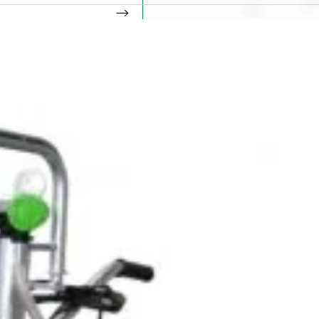
iciile exclusive!
nspiratie
Contact
Bricolando.ro este o marca
ovație și sustenabilitate
inregistrata a societatii:
oiecte pentru avansați
KALKI DRIM MAGAZIN S.R.L.
oiecte pentru casă
CUI: RO42565965
oiecte pentru începători
Reg. Com.: J39/335/2020
aturi pentru grădinărit
Adresa: Str. Măgura 57F
ndințe DIY actuale
Localitate: FOCSANI,
VRANCEA
toriale pas cu pas
contact:
0737 478 238
elte și materiale recomandate