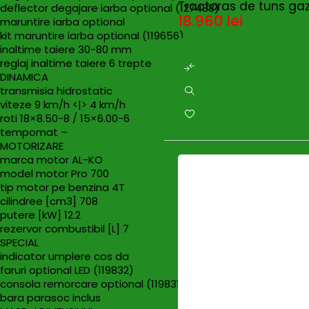
Tractoras de tuns gaz
deflector degajare iarba optional (127488)
18.960
lei
maruntire iarba optional
kit maruntire iarba optional (119656)
inaltime taiere 30-80 mm
reglaj inaltime taiere 6 trepte
DINAMICA
transmisia hidrostatic
viteze 9 km/h <|> 4 km/h
roti 18×8.50-8 / 15×6.00-6
tempomat –
MOTORIZARE
marca motor AL-KO
model motor Pro 700
tip motor pe benzina 4T
cilindree [cm3] 708
putere [kW] 12.2
rezervor combustibil [L] 7
SPECIAL
indicator umplere cos da
faruri optional LED (119832)
consola remorcare optional (119831)
bara parasoc inclus