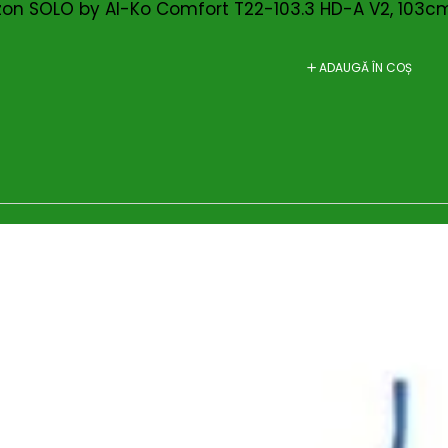
on SOLO by Al-Ko Comfort T22-103.3 HD-A V2, 103cm
ADAUGĂ ÎN COȘ