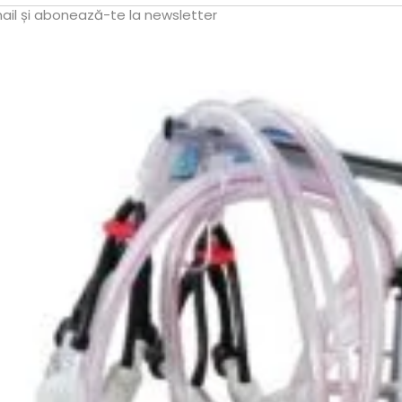
il de confirmare – finalizează abonarea și bucură-te de benef
Magazin
I
Despre noi
In
Termeni si Conditii
Pr
de bricolaj,
Politica de Confidentialitate
Pr
ele DIY (do-it-
Conditii generale de livrare
Pr
itatea, punând la
elte și materiale
Politica de cookie-uri
Sf
 un accent
Noutăți & Anunțuri Bricolando
Te
opune să inspire
or, indiferent de
Contacteaza-ne
Tu
Un