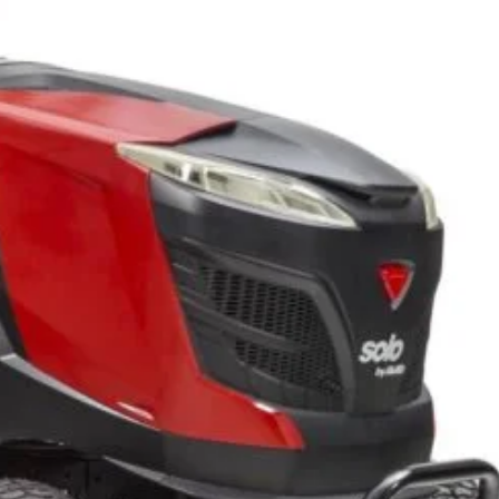
ADAUGĂ ÎN COȘ
CUMPARA ACUM
Add to wishlist
Add to compare
pentru mai târziu
:
Tractorase pentru tuns gazonul