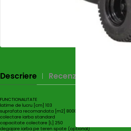
Descriere
Recenzii (0)
FUNCTIONALITATE
latime de lucru [cm] 103
suprafata recomandata [m2] 8000
colectare iarba standard
capacitate colectare [L] 250
degajare iarba pe teren spate (optional)