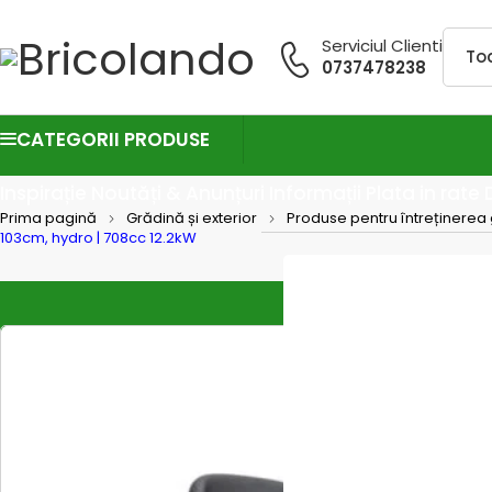
Serviciul Clienti
0737478238
CATEGORII PRODUSE
Inspirație
Noutăți & Anunțuri
Informații
Plata in rate
Prima pagină
Grădină și exterior
Produse pentru întreținerea 
103cm, hydro | 708cc 12.2kW