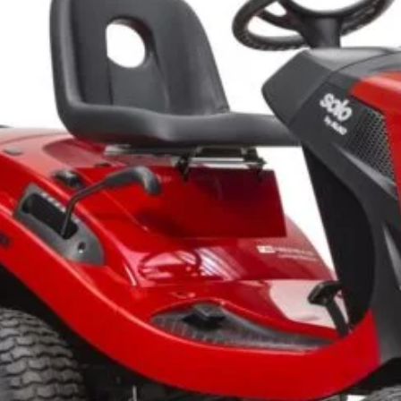
Salvat 
SKU:
127692
Categories