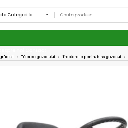
Despre noi
Contact
grădinii
Tăierea gazonului
Tractorase pentru tuns gazonul
AL-KO
Tract
Comfo
hydro 