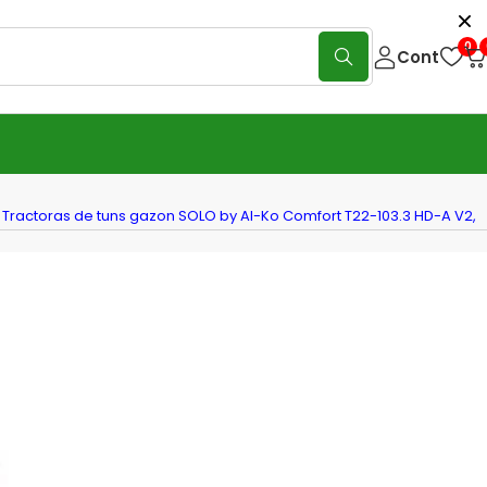
0
Cont
Tractoras de tuns gazon SOLO by Al-Ko Comfort T22-103.3 HD-A V2,
oras de tuns gazon SOLO by Al-Ko
rt T22-103.3 HD-A V2, 103cm,
| 708cc 12.2kW
În stoc
18.960
lei
(0 Reviews)
Scrie o recenzie