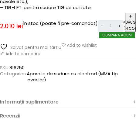
navale etc.);
– TIG-LIFT: pentru sudare TIG de calitate.
ADAUG
În stoc (poate fi pre-comandat)
2.010
lei
ÎN CO
CUMPARA ACUM
Add to wishlist
Salvat pentru mai târziu
Add to compare
SKU:
816250
Categories:
Aparate de sudura cu electrod (MMA tip
invertor)
Informații suplimentare
Recenzii