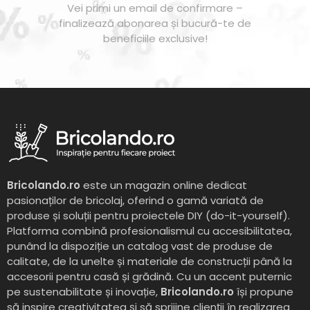
Vei primi un email de confirmare –
finalizează abonarea și bucură-te de
beneficiile exclusive!
Bricolando.ro
este un magazin online dedicat
pasionaților de bricolaj, oferind o gamă variată de
produse și soluții pentru proiectele DIY (do-it-yourself).
Platforma combină profesionalismul cu accesibilitatea,
punând la dispoziție un catalog vast de produse de
calitate, de la unelte și materiale de construcții până la
accesorii pentru casă și grădină. Cu un accent puternic
pe sustenabilitate și inovație,
Bricolando.ro
își propune
să inspire creativitatea și să sprijine clienții în realizarea