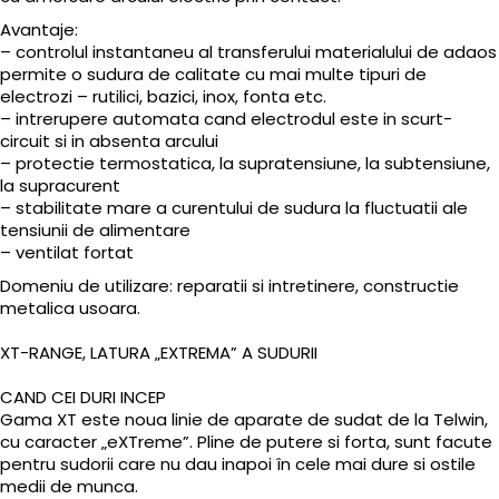
Avantaje:
– controlul instantaneu al transferului materialului de adaos
permite o sudura de calitate cu mai multe tipuri de
electrozi – rutilici, bazici, inox, fonta etc.
– intrerupere automata cand electrodul este in scurt-
circuit si in absenta arcului
– protectie termostatica, la supratensiune, la subtensiune,
la supracurent
– stabilitate mare a curentului de sudura la fluctuatii ale
tensiunii de alimentare
– ventilat fortat
Domeniu de utilizare: reparatii si intretinere, constructie
metalica usoara.
XT-RANGE, LATURA „EXTREMA” A SUDURII
CAND CEI DURI INCEP
Gama XT este noua linie de aparate de sudat de la Telwin,
cu caracter „eXTreme”. Pline de putere si forta, sunt facute
pentru sudorii care nu dau inapoi în cele mai dure si ostile
medii de munca.