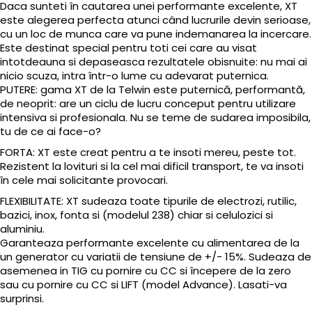
Daca sunteti în cautarea unei performante excelente, XT
este alegerea perfecta atunci când lucrurile devin serioase,
cu un loc de munca care va pune indemanarea la incercare.
Este destinat special pentru toti cei care au visat
intotdeauna si depaseasca rezultatele obisnuite: nu mai ai
nicio scuza, intra într-o lume cu adevarat puternica.
PUTERE: gama XT de la Telwin este puternică, performantă,
de neoprit: are un ciclu de lucru conceput pentru utilizare
intensiva si profesionala. Nu se teme de sudarea imposibila,
tu de ce ai face-o?
FORTA: XT este creat pentru a te insoti mereu, peste tot.
Rezistent la lovituri si la cel mai dificil transport, te va insoti
în cele mai solicitante provocari.
FLEXIBILITATE: XT sudeaza toate tipurile de electrozi, rutilic,
bazici, inox, fonta si (modelul 238) chiar si celulozici si
aluminiu.
Garanteaza performante excelente cu alimentarea de la
un generator cu variatii de tensiune de +/- 15%. Sudeaza de
asemenea in TIG cu pornire cu CC si începere de la zero
sau cu pornire cu CC si LIFT (model Advance). Lasati-va
surprinsi.