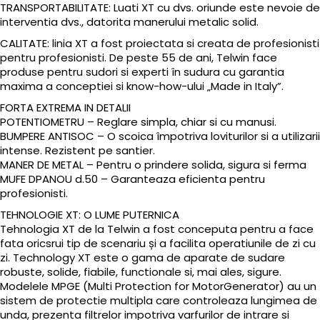
TRANSPORTABILITATE: Luati XT cu dvs. oriunde este nevoie de
interventia dvs., datorita manerului metalic solid.
CALITATE: linia XT a fost proiectata si creata de profesionisti
pentru profesionisti. De peste 55 de ani, Telwin face
produse pentru sudori si experti în sudura cu garantia
maxima a conceptiei si know-how-ului „Made in Italy”.
FORTA EXTREMA IN DETALII
POTENTIOMETRU – Reglare simpla, chiar si cu manusi.
BUMPERE ANTISOC – O scoica împotriva loviturilor si a utilizarii
intense. Rezistent pe santier.
MANER DE METAL – Pentru o prindere solida, sigura si ferma
MUFE DPANOU d.50 – Garanteaza eficienta pentru
profesionisti.
TEHNOLOGIE XT: O LUME PUTERNICA
Tehnologia XT de la Telwin a fost conceputa pentru a face
fata oricsrui tip de scenariu și a facilita operatiunile de zi cu
zi. Technology XT este o gama de aparate de sudare
robuste, solide, fiabile, functionale si, mai ales, sigure.
Modelele MPGE (Multi Protection for MotorGenerator) au un
sistem de protectie multipla care controleaza lungimea de
unda, prezenta filtrelor impotriva varfurilor de intrare si