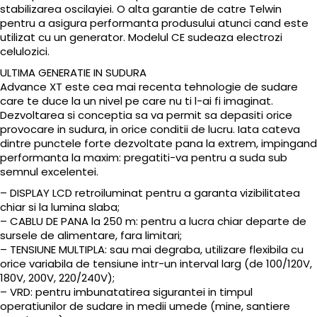
stabilizarea oscilayiei. O alta garantie de catre Telwin
pentru a asigura performanta produsului atunci cand este
utilizat cu un generator. Modelul CE sudeaza electrozi
celulozici.
ULTIMA GENERATIE IN SUDURA
Advance XT este cea mai recenta tehnologie de sudare
care te duce la un nivel pe care nu ti l-ai fi imaginat.
Dezvoltarea si conceptia sa va permit sa depasiti orice
provocare in sudura, in orice conditii de lucru. Iata cateva
dintre punctele forte dezvoltate pana la extrem, impingand
performanta la maxim: pregatiti-va pentru a suda sub
semnul excelentei.
– DISPLAY LCD retroiluminat pentru a garanta vizibilitatea
chiar si la lumina slaba;
– CABLU DE PANA la 250 m: pentru a lucra chiar departe de
sursele de alimentare, fara limitari;
– TENSIUNE MULTIPLA: sau mai degraba, utilizare flexibila cu
orice variabila de tensiune intr-un interval larg (de 100/120V,
180V, 200V, 220/240V);
– VRD: pentru imbunatatirea sigurantei in timpul
operatiunilor de sudare in medii umede (mine, santiere