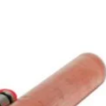
870
lei
ADAUGĂ ÎN COȘ
Abonează-te la newsletter!
ri exclusive, promoții speciale și cele mai noi produse direct î
il de confirmare – finalizează abonarea și bucură-te de benef