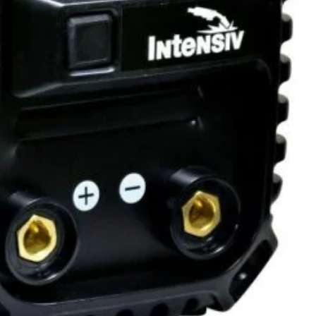
ra MMA 100% : 155 amperi
În stoc (poate fi pre-comandat)
ADAUGĂ
lei
ÎN COȘ
CUMPARA ACUM
Add to wishlist
Add to compare
pentru mai târziu
:
Aparate de sudura cu electrod (MMA tip invertor)