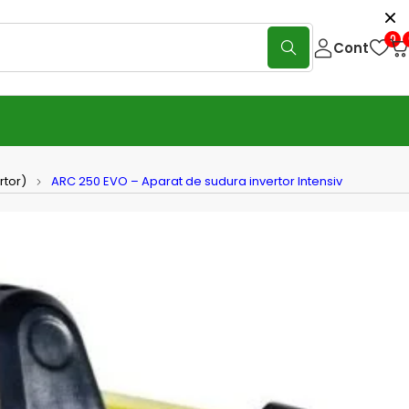
0
Cont
rtor)
ARC 250 EVO – Aparat de sudura invertor Intensiv
50 EVO – Aparat de sudura
or Intensiv
(0 Reviews)
Scrie o recenzie
O marca Intensiv, este noua generatie de aparate de
 invertor (HEAVY DUTY), bazata pe cea mai performanta
 cu un design modern si foarte robust.