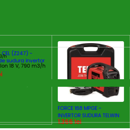
 CEL (Z247) -
de sudura invertor
‑Ion 18 V, 790 m3/h
ei
ADAUGĂ ÎN COȘ
FORCE 168 MPGE -
INVERTOR SUDURA TELWIN
1.366
lei