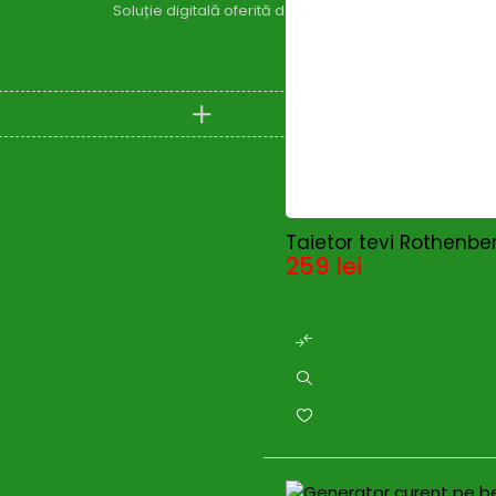
Soluție digitală oferită de
Zylaris Group România – Co
Compare
(0)
Taietor tevi Rothenbe
259
lei