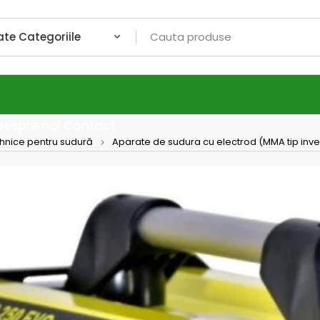
Despre noi
Contact
ehnice pentru sudură
Aparate de sudura cu electrod (MMA tip inve
ARC 2
invert
ARC 250 EV
sudura tip
tehnologie,