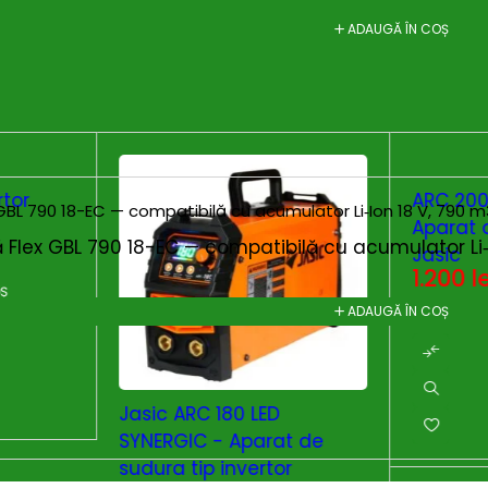
ADAUGĂ ÎN COȘ
rtor
ARC 200
Aparat 
că Flex GBL 790 18-EC — compatibilă cu acumulator Li
Jasic
1.200
l
OȘ
ADAUGĂ ÎN COȘ
Jasic ARC 180 LED
SYNERGIC - Aparat de
sudura tip invertor