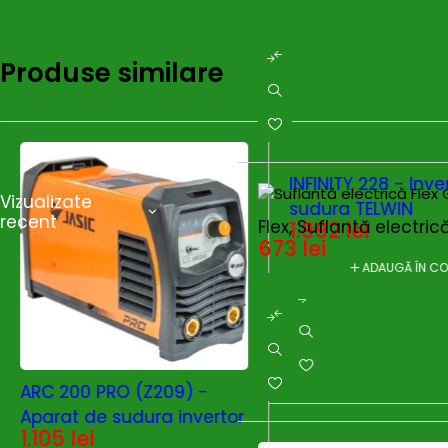
Produse similare
INFINITY 228 - Inve
Vizualizate
sudura TELWIN
recent
Flex, Suflantă electri
1.992
lei
673
lei
ADAUGĂ ÎN C
ARC 200 PRO (Z209) -
Aparat de sudura invertor
1.105
lei