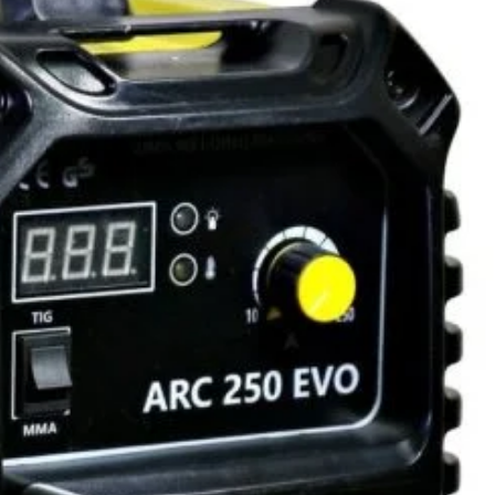
 sudura MMA , cu tehnologie Inverter (IGBT) cu dimensiuni si
dusa, si eficienta ridicata, monofazat, pentru sudura in
tinuu prin procedeul MMA precum si pentru sudura in mediul
e gaz prin procedeul TIG DC in curent continu cu amorsare
tric prin contact.
tilizat cu toate tipurile de electrozi – rutilici, bazici, inox,
 si in mediu protector, cu argon ( sudura TIG).
il datorita greutatii reduse ( 8.0 kg), volum si consum redus.
n reglaj continuu al curentului de sudura cu ajutorul
rului de reglaj.
 foarte usoara datorita curentului continuu,penetrare
 a materialului si arc de sudura perfect stabil
 usor si modern.
 funtionare este calculat la 40 grade C.
onectare 50 mm
t cu ventilator care ii mareste capacitatea de sudura.
(transfer uniform al picaturii de sudura la inceputul sudurii),
amorsare usoara), anti-stick (reduce riscul de lipire al
i la start) si Lift Tig (sudura cu adaos de material si gaz de
on).
ra MMA 45% : 250 amperi
ra MMA 60% : 205 amperi