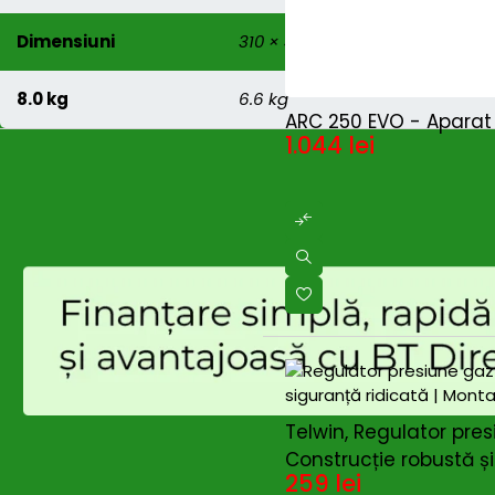
Dimensiuni
310 × 440 × 250 mm
8.0 kg
6.6 kg
HOT
ARC 250 EVO - Aparat 
1.044
lei
Telwin, Regulator pres
Construcție robustă și 
259
lei