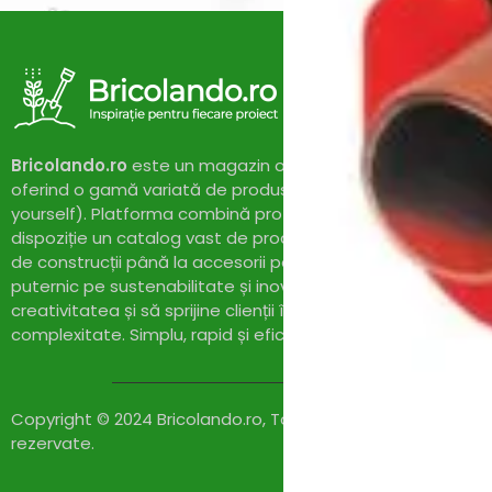
Bricolando.ro
este un magazin online dedicat pasionaților 
oferind o gamă variată de produse și soluții pentru proiect
yourself). Platforma combină profesionalismul cu accesibil
dispoziție un catalog vast de produse de calitate, de la un
de construcții până la accesorii pentru casă și grădină. Cu
puternic pe sustenabilitate și inovație,
Bricolando.ro
își pr
creativitatea și să sprijine clienții în realizarea proiectelor l
complexitate. Simplu, rapid și eficient!
Copyright © 2024 Bricolando.ro, Toate drepturile
rezervate.