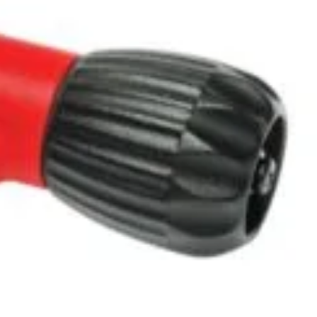
nspiratie
Contact
Bricolando.ro este o marca
ovație și sustenabilitate
inregistrata a societatii:
oiecte pentru avansați
KALKI DRIM MAGAZIN S.R.L.
oiecte pentru casă
CUI: RO42565965
oiecte pentru începători
Reg. Com.: J39/335/2020
aturi pentru grădinărit
Adresa: Str. Măgura 57F
ndințe DIY actuale
Localitate: FOCSANI,
VRANCEA
toriale pas cu pas
contact:
0737 478 238
elte și materiale recomandate