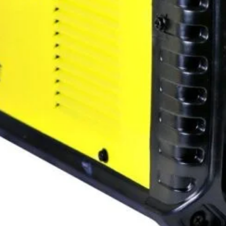
Ciclu sudu
1.044
Salvat 
SKU:
53150
Categories
i (0)