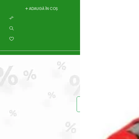
ADAUGĂ ÎN COȘ
Prinde reduce
Vei primi un ema