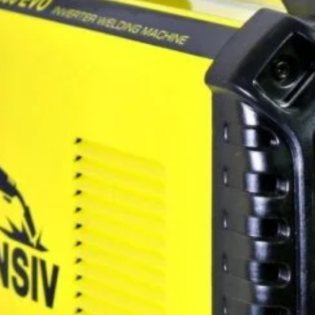
– Aparat de
greutate re
curent con
protejat d
arcului elec
– Poate fi u
fonta , dar
– Foarte ut
– permite u
potentiomet
– amorsare
foarte buna
– compact,
– ciclul de
– cuple c
– este dota
– arc force 
hot start (
electrodulu
sudura arg
Ciclu sudu
Ciclu sudu