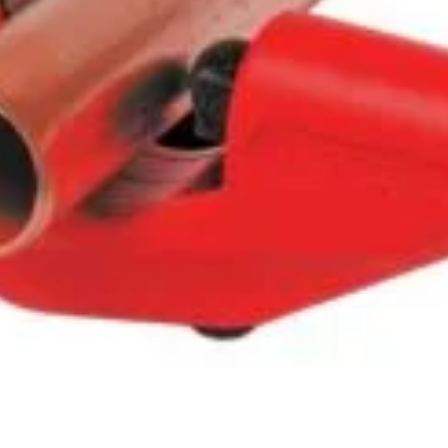
Magazin
I
Despre noi
In
Termeni si Conditii
Pr
de bricolaj,
Politica de Confidentialitate
Pr
ele DIY (do-it-
Conditii generale de livrare
Pr
itatea, punând la
elte și materiale
Politica de cookie-uri
Sf
 un accent
Noutăți & Anunțuri Bricolando
Te
opune să inspire
or, indiferent de
Contacteaza-ne
Tu
Un