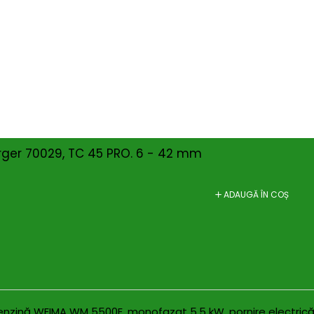
nsultanță & Transformare Digitală
rger 70029, TC 45 PRO. 6 - 42 mm
ADAUGĂ ÎN COȘ