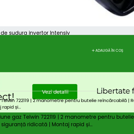
de sudura invertor Intensiv
ADAUGĂ ÎN COȘ
iune gaz Telwin 722119 | 2 manometre pentru butelie r
siguranță ridicată | Montaj rapid și...