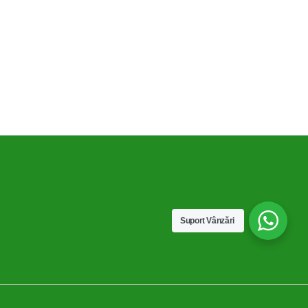
Compare
Remove all products
Suport Vânzări