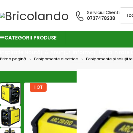
Serviciul Clienti
0737478238
CATEGORII PRODUSE
Inspirație
Noutăți & Anunțuri
Informații
Plata in rate
Prima pagină
Echipamente electrice
Echipamente și soluții t
HOT