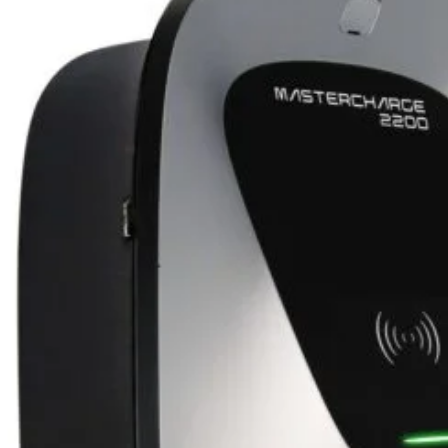
de 5 metri,
interioare 
lucru -20° 
Mastercharg
numai de cat
Usor de ins
si intuitiva.
Caracteris
22 kW puter
Conexiune m
cablu de 5 
Activare pri
Clasament 
Respecta no
61000-6-3)
5.600