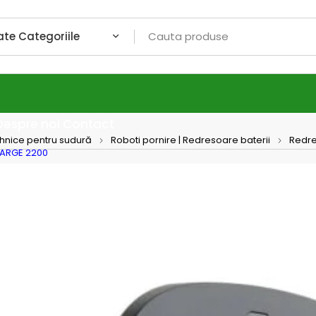
Despre noi
Contact
ehnice pentru sudură
Roboti pornire | Redresoare baterii
Redre
HARGE 2200
Statie
elect
Statie de i
(Modul 3).
Masterchar