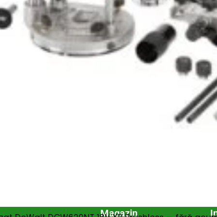
Abonează-te la newsletter!
ri exclusive, promoții speciale și cele mai noi produse direct î
il de confirmare – finalizează abonarea și bucură-te de benef
Magazin
I