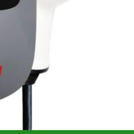
Add to wishlist
Add to compare
pentru mai târziu
4
:
Roboti pornire
,
Statii incarcare masini electrice