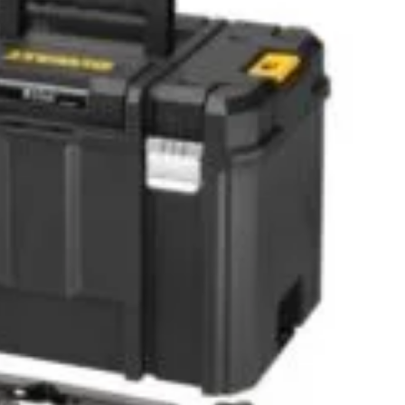
iv pornire DRIVE
DOCTOR START 330 -
24 Telwin
ei
Robot pornire TELWIN
2.670
lei
ADAUGĂ ÎN COȘ
ADAUGĂ ÎN COȘ