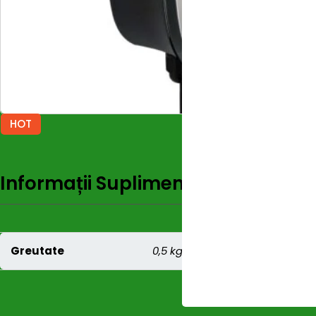
HOT
Informații Suplimentare
Recenzi
Greutate
0,5 kg
HOT