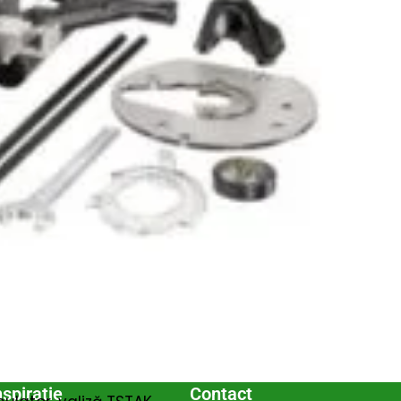
n inboxul tău!
iciile exclusive!
nspiratie
Contact