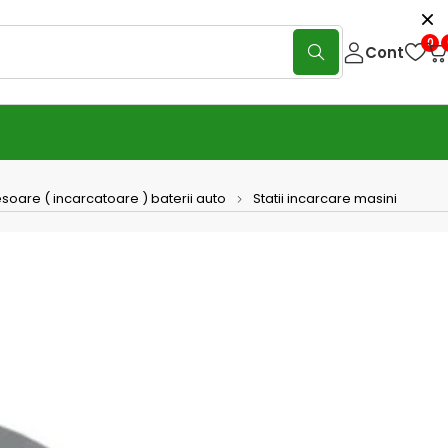
0
Cont
soare ( incarcatoare ) baterii auto
Statii incarcare masini
 de incarcare pentru vehicule
rice MASTERCHARGE 2200
(0 Reviews)
Scrie o recenzie
ncarcare pentru vehicule electrice in curent alternativ AC
ge este echipat cu un cablu de incarcare incorporat, lung