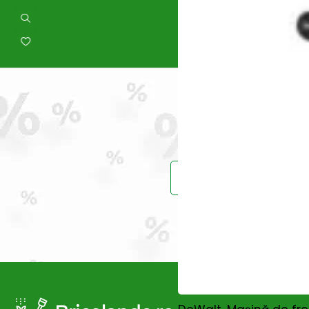
Prinde reduce
Vei primi un ema