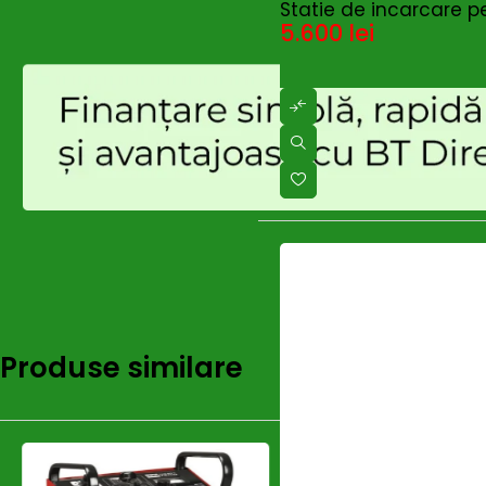
Statie de incarcare p
5.600
lei
Produse similare