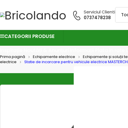
Serviciul Clienti
0737478238
CATEGORII PRODUSE
Inspirație
Noutăți & Anunțuri
Informații
Plata in rate
Prima pagină
Echipamente electrice
Echipamente și soluții t
electrice
Statie de incarcare pentru vehicule electrice MASTERC