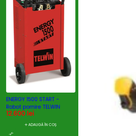
START PLUS 6824 -
pornire TELWIN
5.443
lei
ADAUGĂ ÎN C
ENERGY 1500 START -
Robot pornire TELWIN
12.600
lei
ADAUGĂ ÎN COȘ