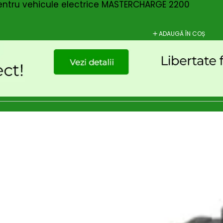
entru vehicule electrice MASTERCHARGE 2200
ADAUGĂ ÎN COȘ