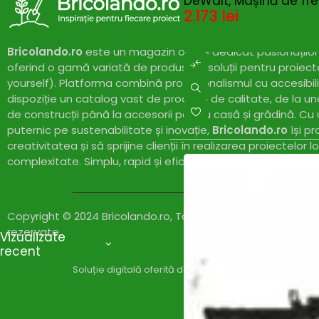
DeWalt, Mașină de fr
2.173
lei
Bricolando.ro
este un magazin online dedicat pasionaților 
oferind o gamă variată de produse și soluții pentru proiect
yourself). Platforma combină profesionalismul cu accesibil
dispoziție un catalog vast de produse de calitate, de la un
de construcții până la accesorii pentru casă și grădină. Cu
puternic pe sustenabilitate și inovație,
Bricolando.ro
își pr
creativitatea și să sprijine clienții în realizarea proiectelor l
complexitate. Simplu, rapid și eficient!
Copyright © 2024 Bricolando.ro, Toate drepturile
rezervate.
Vizualizate
recent
Soluție digitală oferită de
Zylaris Group România – Co
Compare
(0)