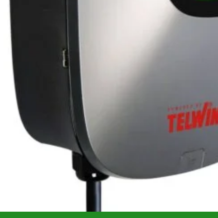
Salvat 
SKU:
89300
Categories
i (0)