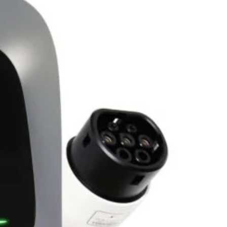
 cu conexiune de tip 2 si este potrivit atat pentru instalatii
cat si exterioare in zone protejate (IP54, temperatura de
C; +50° C).
e poate fi utilizat numai prin autentificare cu o insigna RFID
re utilizatorii autorizati.
talat, Mastercharge este o solutie plug-and-charge, sigura
tici:
e (32A 400V trifazic);
odul 3, conector tip 2;
metri lungime;
n insigna RFID (2 carduri furnizate);
IP54.
rmele LVD (EN 61851-1, EN 61851-22) si EMC (EN 61000-6-2, EN
.
Disponibil pentru pre-comenzi
ADAUGĂ
lei
ÎN COȘ
CUMPARA ACUM