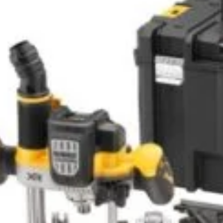
Dispozit
 Robot
Dispozitiv pornire
PRO 12/
1.347
l
STARTZILLA 9024 XT Telwin
3.408
lei
OȘ
ADAUGĂ ÎN COȘ