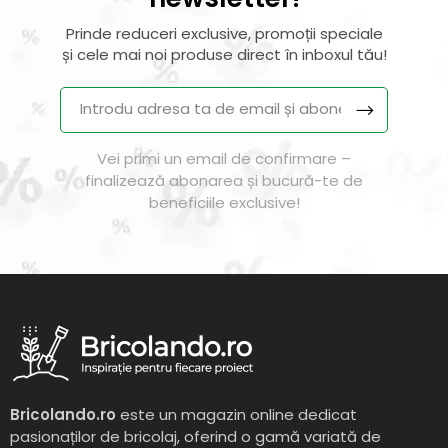
Prinde reduceri exclusive, promoții speciale
și cele mai noi produse direct în inboxul tău!
Vei primi un email de confirmare –
finalizează abonarea și bucură-te de
beneficiile exclusive!
Bricolando.ro
este un magazin online dedicat
pasionaților de bricolaj, oferind o gamă variată de