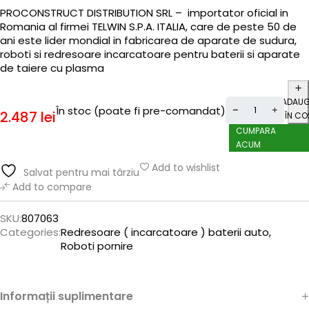
PROCONSTRUCT DISTRIBUTION SRL – importator oficial in
Romania al firmei TELWIN S.P.A. ITALIA, care de peste 50 de
ani este lider mondial in fabricarea de aparate de sudura,
roboti si redresoare incarcatoare pentru baterii si aparate
de taiere cu plasma
ADAU
În stoc (poate fi pre-comandat)
2.487
lei
ÎN CO
CUMPARA
ACUM
Add to wishlist
Salvat pentru mai târziu
Add to compare
SKU:
807063
Categories:
Redresoare ( incarcatoare ) baterii auto
,
Roboti pornire
Informații suplimentare