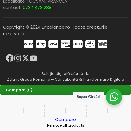
Localitate: FOCSANI,
VRANCEA
contact:
0737 478 238
Copyright © 2024 Bricolando.ro, Toate drepturile
rezervate.
Soluție digitală oferită de
Zylaris Group România – Consultanță & Transformare Digitală
Compare
(0)
Suport Vânzări
Compare
Remove all products