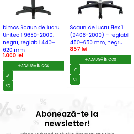
bimos Scaun de lucru
Scaun de lucru Flex 1
Unitec 1 9650-2000,
(9408-2000) – reglabil
negru, reglabil 440–
450–650 mm, negru
857
lei
620 mm
1.000
lei
ADAUGĂ ÎN COȘ
ADAUGĂ ÎN COȘ
Abonează-te la
newsletter!