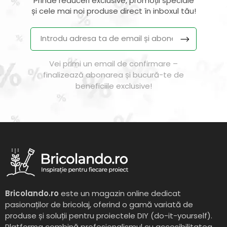
Prinde reduceri exclusive, promoții speciale
și cele mai noi produse direct în inboxul tău!
Vei primi un email de confirmare –
finalizează abonarea și bucură-te de
beneficiile exclusive!
Bricolando.ro
este un magazin online dedicat
pasionaților de bricolaj, oferind o gamă variată de
produse și soluții pentru proiectele DIY (do-it-yourself).
Platforma combină profesionalismul cu accesibilitatea,