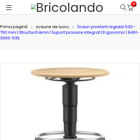
0
Prima pagină
scaune de lucru
Scaun pivotant reglabil 530–
750 mm | Structură lemn | Suport picioare integrat | Ergonomic | 9461-
3000-535