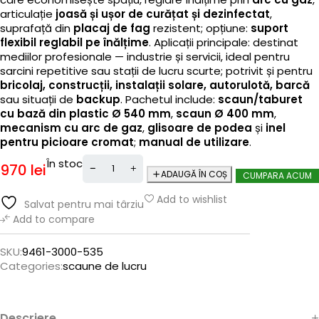
articulație
joasă și ușor de curățat și dezinfectat
,
suprafață din
placaj de fag
rezistent; opțiune:
suport
flexibil reglabil pe înălțime
. Aplicații principale: destinat
mediilor profesionale — industrie și servicii, ideal pentru
sarcini repetitive sau stații de lucru scurte; potrivit și pentru
bricolaj, construcții, instalații solare, autorulotă, barcă
sau situații de
backup
. Pachetul include:
scaun/taburet
cu bază din plastic Ø 540 mm
,
scaun Ø 400 mm
,
mecanism cu arc de gaz
,
glisoare de podea
și
inel
pentru picioare cromat
;
manual de utilizare
.
În stoc
970
lei
ADAUGĂ ÎN COȘ
CUMPARA ACUM
Add to wishlist
Salvat pentru mai târziu
Add to compare
SKU:
9461-3000-535
Categories:
scaune de lucru
Descriere