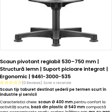
Scaun pivotant reglabil 530–750 mm |
Structură lemn | Suport picioare integrat |
Ergonomic | 9461-3000-535
(0 Reviews)
Scrie o recenzie
Scaun tip taburet destinat șederii pe termen scurt în
industrie și servicii
Caracteristici cheie:
scaun Ø 400 mm
pentru confort la
activități scurte,
bază din plastic Ø 540 mm
compactă
care economisește spațiu, reglare înălțime prin
arc cu gaz
,