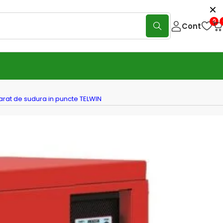
0
Cont
arat de sudura in puncte TELWIN
 – Aparat de sudura in puncte
N
(0 Reviews)
Scrie o recenzie
lucra diferite tipuri de otel
azut cu brate mobile si controlat de sistem sincron,
cu tiristori