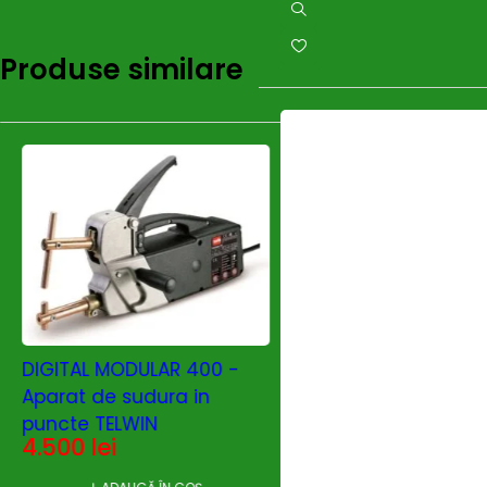
Produse similare
DIGITAL MODULAR 400 -
Aparat de sudura in
Telwin, Sistem încă
puncte TELWIN
inducție Telwin
4.500
lei
SMARTINDUCTOR50