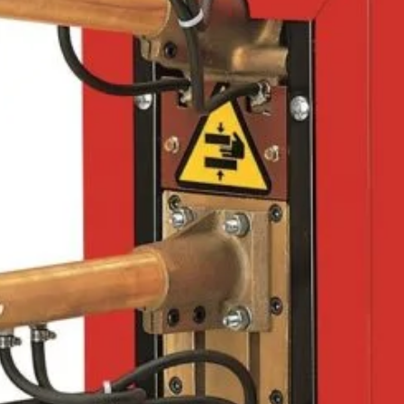
– panoul d
si 100%, a t
– forta de 
– necesita 
– actionar
Grosime 
Presiune 
Lungime st
25.40
Salvat 
SKU:
824051
Categories