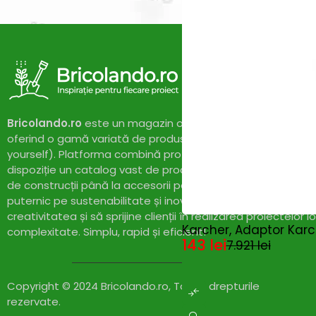
Bricolando.ro
este un magazin online dedicat pasionaților 
oferind o gamă variată de produse și soluții pentru proiect
yourself). Platforma combină profesionalismul cu accesibil
dispoziție un catalog vast de produse de calitate, de la un
de construcții până la accesorii pentru casă și grădină. Cu
puternic pe sustenabilitate și inovație,
Bricolando.ro
își pr
creativitatea și să sprijine clienții în realizarea proiectelor l
-98%
Karcher, Adaptor Karch
complexitate. Simplu, rapid și eficient!
143
lei
7.921
lei
Copyright © 2024 Bricolando.ro, Toate drepturile
rezervate.