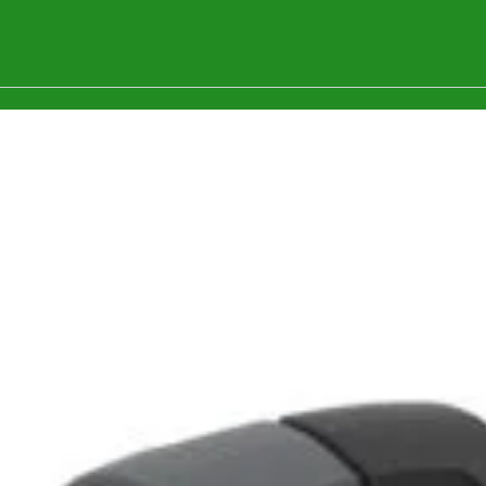
Modular 20 TI - Aparat de
sudura in puncte TELWIN
lzire prin
Telwin, 
3.592
lei
puncte 
00TWISTER
DIGITAL
ADAUGĂ ÎN COȘ