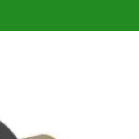
Aparat sudură în
Telwin, Aparat sudură în
Telwin
puncte Telwin
CARSPOTTER5500 |
DIGITALSPOTTER7000 4500