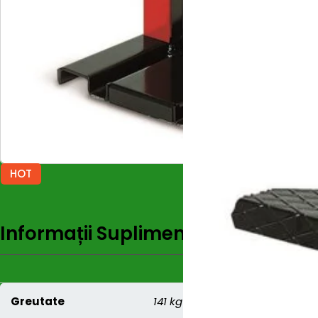
HOT
Informații Suplimentare
Recenzi
Greutate
141 kg