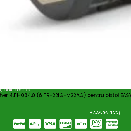
Magazin
I
Despre noi
In
Termeni si Conditii
Pr
de bricolaj,
Politica de Confidentialitate
Pr
ele DIY (do-it-
Conditii generale de livrare
Pr
itatea, punând la
elte și materiale
Politica de cookie-uri
Sf
 un accent
Noutăți & Anunțuri Bricolando
Te
opune să inspire
or, indiferent de
Contacteaza-ne
Tu
er 4.111-034.0 (6 TR-22IG-M22AG) pentru pistol EASY!
Un
ADAUGĂ ÎN COȘ