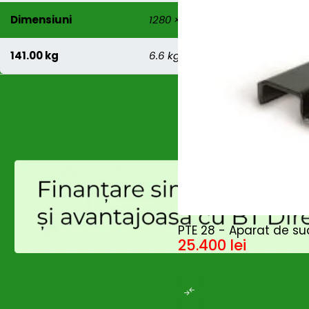
Dimensiuni
1280 × 790 × 320 mm
141.00 kg
6.6 kg
HOT
PTE 28 - Aparat de su
25.400
lei