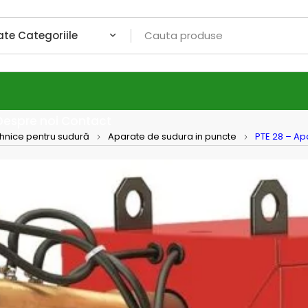
Despre noi
Contact
ehnice pentru sudură
Aparate de sudura in puncte
PTE 28 – Ap
PTE 28
TELWI
– poate pre
– este prev
incorporat, 