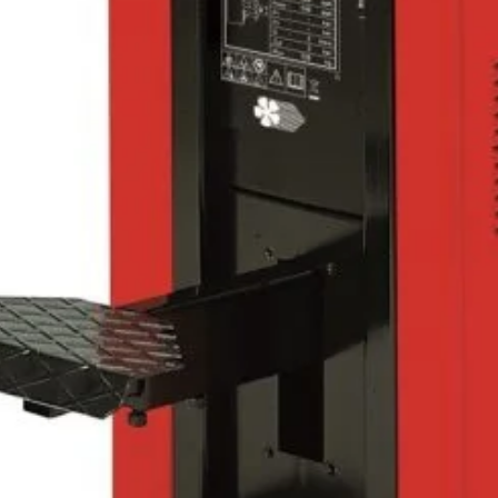
i (0)