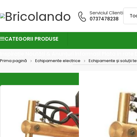
Serviciul Clienti
0737478238
CATEGORII PRODUSE
Inspirație
Noutăți & Anunțuri
Informații
Plata in rate
Prima pagină
Echipamente electrice
Echipamente și soluții t