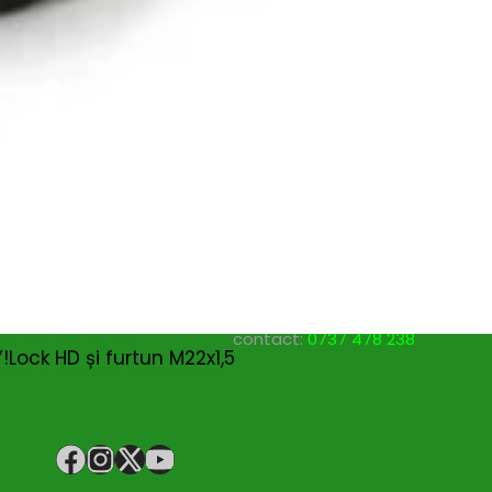
nspiratie
Contact
Bricolando.ro este o marca
ovație și sustenabilitate
inregistrata a societatii:
oiecte pentru avansați
KALKI DRIM MAGAZIN S.R.L.
oiecte pentru casă
CUI: RO42565965
oiecte pentru începători
Reg. Com.: J39/335/2020
aturi pentru grădinărit
Adresa: Str. Măgura 57F
ndințe DIY actuale
Localitate: FOCSANI,
VRANCEA
toriale pas cu pas
contact:
0737 478 238
Lock HD și furtun M22x1,5
elte și materiale recomandate