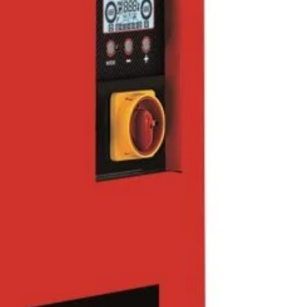
e comanda permite reglarea curentului de sudura, intre 20%
impului de sudura intre 1 si 100 cicli
strangere se regleaza prin variatia presiunii de aer
apa de racire a bratelor si electrozilor
e manuala la pedala
de sudura: 5+5 mm
maxima: 220 daN
andard brate: 330 mm
Disponibil pentru pre-comenzi
ADAUGĂ
0
lei
ÎN COȘ
CUMPARA ACUM
Add to wishlist
Add to compare
pentru mai târziu
:
Aparate de sudura in puncte