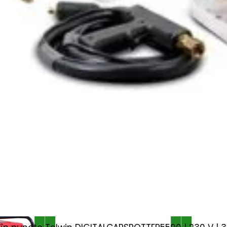
 230 V 32 A IP44; ieșire 12 V DC ~8,3 A
r nivel combustibil