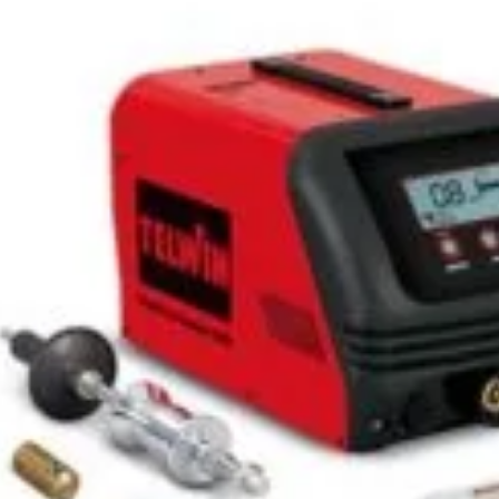
l, monofazat
Arată mai multe