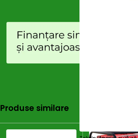
Motor
Honda GX630
Cilindree
688 cm³
Combustibil
Benzină
Capacitate rezervor
24 L
Consum @100%
4,20 L/h
Autonomie @75%
≈ 5,71 h
Pornire
Electrică (la cheie)
Produse similare
Prize
Schuko 230 V 16 A IP54; 2P+T CEE
Indicatoare
Voltmetru, contor ore, indicato