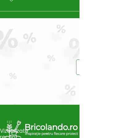
Prinde reduce
Vei primi un ema
Vizualizate
recent