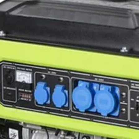
Pramac P
monofazat,
GX630
(688
și autonom
9.578
Salvat 
SKU:
PK852
Categories