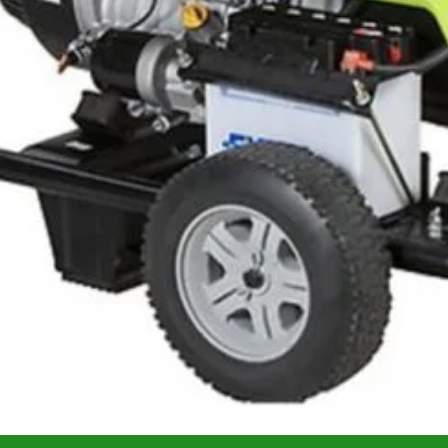
are
Recenzii (0)
at pentru utilizare profesională în aplicații ce cer putere m
 kVA
în regim de vârf și
8,0 kVA
în regim continuu, cu
consum
u prize IP44/IP54 îl fac potrivit pentru șantier și ateliere.