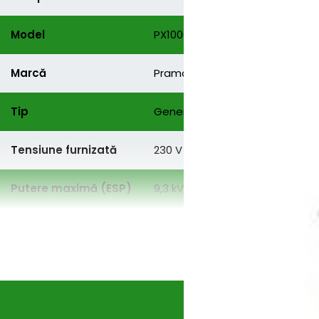
Model
PX10000
Marcă
Pramac
Tip
Generator pe benzină, portabi
Tensiune furnizată
230 V / 50 Hz
Putere maximă (ESP)
9,3 kVA (8,4 kW)
Putere continuă
8,0 kVA (7,2 kW)
(COP)
Factor de putere
0,9