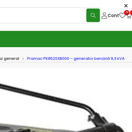
0
Cont
uz general
Pramac PK852SXB000 – generator benzină 9,3 kVA
c PK852SXB000 – generator
ă 9,3 kVA monofazat cu pornire
ică
(0 Reviews)
Scrie o recenzie