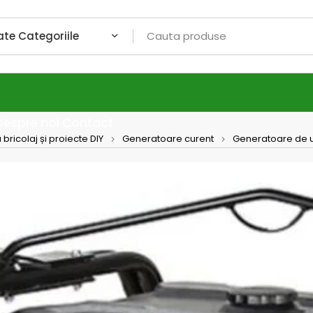
Despre noi
Contact
bricolaj și proiecte DIY
Generatoare curent
Generatoare de 
Pramac
Prama
benzin
electr