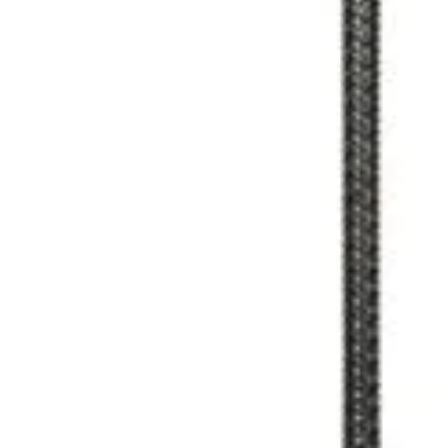
Abonează-te la newsletter!
ri exclusive, promoții speciale și cele mai noi produse direct î
il de confirmare – finalizează abonarea și bucură-te de benef
Magazin
I
Despre noi
In