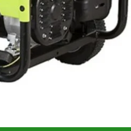
are și fiabilitate. Platformă monofazată 230 V / 50 Hz, motor
 4,20 L/h
la 100% și autonomie de
≈5,71 h
la 75% sarcină.