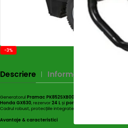
-3%
Descriere
Informații Supliment
Generatorul
Pramac PK852SXB000 (PX10000)
este proiect
Honda GX630
, rezervor
24 L
și
pornire electrică
. Oferă
9,3
Cadrul robust, protecțiile integrate (ulei, termică) și panoul c
Avantaje & caracteristici
-3%