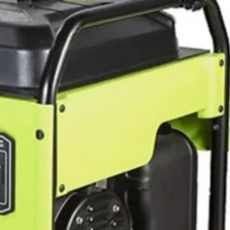
K852SXB000
este un generator portabil pe benzină,
 cu putere de
9,3 kVA
(8,4 kW), echipat cu motor
Honda
 cm³), pornire electrică, rezervor de
24 L
, consum
4,20 L/h
ie de
≈ 5,7 ore
.
În stoc
ADAUG
lei
9.917
lei
(Salvează
411
lei
)
ÎN COȘ
CUMPARA ACUM
Add to wishlist
Add to compare
pentru mai târziu
SXB000
:
Generatoare de uz general