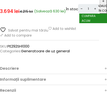
ADAU
În stoc
3.694
lei
(Salvează
630
lei
)
ÎN CO
4.215
lei
CUMPARA
ACUM
Add to wishlist
Salvat pentru mai târziu
Add to compare
SKU:
PE292SH1000
Categories:
Generatoare de uz general
Descriere
Informații suplimentare
Recenzii