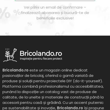
Vei primi un email de confirmare –
finalizează abonarea și bucură-te de
beneficiile exclusive!
Bricolando.ro
este un magazin online dedicat
pasionaților de bricolaj, oferind o gamă variată de
produse și soluții pentru proiectele DIY (do-it-yourself).
Platforma combină profesionalismul cu accesibilitatea,
punând la dispoziție un catalog vast de produse de
calitate, de la unelte și materiale de construcții până la
accesorii pentru casă și grădină. Cu un accent puternic
pe sustenabilitate și inovație,
Bricolando.ro
își propune