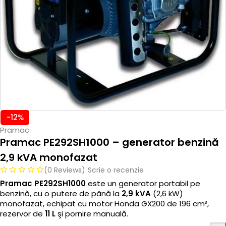
-12%
Pramac
Pramac PE292SH1000 – generator benzină
2,9 kVA monofazat
(0 Reviews)
Scrie o recenzie
Pramac PE292SH1000
este un generator portabil pe
benzină, cu o putere de până la
2,9 kVA
(2,6 kW)
monofazat, echipat cu motor Honda GX200 de 196 cm³,
rezervor de
11 L
şi pornire manuală.