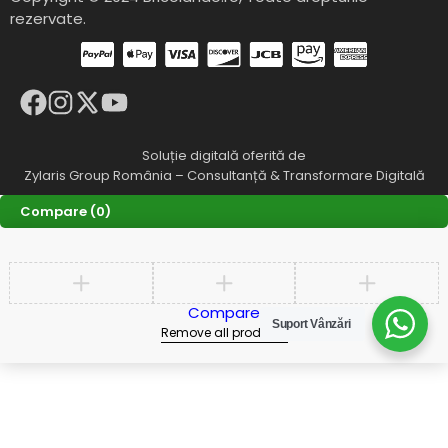
rezervate.
Soluție digitală oferită de
Zylaris Group România – Consultanță & Transformare Digitală
Compare
(0)
Compare
Suport Vânzări
Remove all products