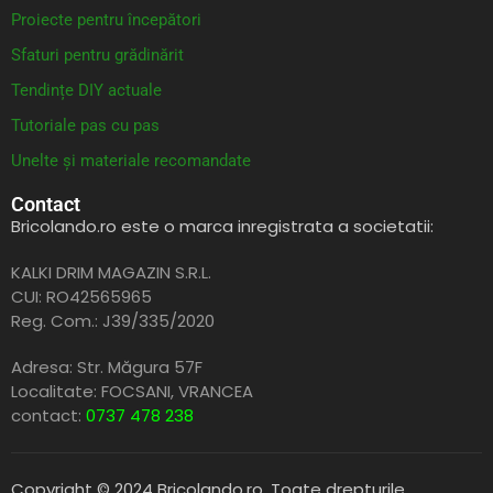
Proiecte pentru începători
Sfaturi pentru grădinărit
Tendințe DIY actuale
Tutoriale pas cu pas
Unelte și materiale recomandate
Contact
Bricolando.ro este o marca inregistrata a societatii:
KALKI DRIM MAGAZIN S.R.L.
CUI: RO42565965
Reg. Com.: J39/335/2020
Adresa: Str. Măgura 57F
Localitate: FOCSANI,
VRANCEA
contact:
0737 478 238
Copyright © 2024 Bricolando.ro, Toate drepturile