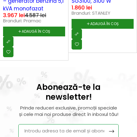
– generator benzină 5,1
SG3100, 3100 W
1.860
lei
kVA monofazat
Branduri:
STANLEY
3.967
lei
4.587
lei
Branduri:
Pramac
ADAUGĂ ÎN COȘ
ADAUGĂ ÎN COȘ
Abonează-te la
newsletter!
Prinde reduceri exclusive, promoții speciale
și cele mai noi produse direct în inboxul tău!