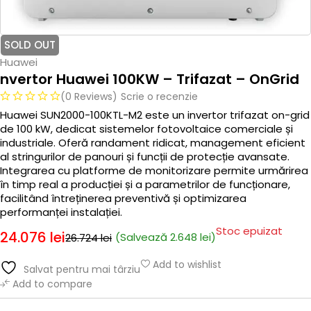
SOLD OUT
Huawei
nvertor Huawei 100KW – Trifazat – OnGrid
(0 Reviews)
Scrie o recenzie
Huawei SUN2000-100KTL-M2 este un invertor trifazat on-grid
de 100 kW, dedicat sistemelor fotovoltaice comerciale și
industriale. Oferă randament ridicat, management eficient
al stringurilor de panouri și funcții de protecție avansate.
Integrarea cu platforme de monitorizare permite urmărirea
în timp real a producției și a parametrilor de funcționare,
facilitând întreținerea preventivă și optimizarea
performanței instalației.
Stoc epuizat
24.076
lei
(Salvează
2.648
lei
)
26.724
lei
Add to wishlist
Salvat pentru mai târziu
Add to compare