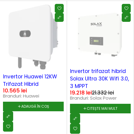
SOLD OUT
Invertor trifazat hibrid
Invertor Huawei 12KW
Solax Ultra 30K Wifi 3.0,
Trifazat Hibrid
3 MPPT
10.565
lei
19.218
lei
21.332
lei
Branduri:
Huawei
Branduri:
Solax Power
ADAUGĂ ÎN COȘ
CITEȘTE MAI MULT