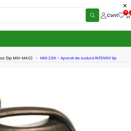
0
Cont
gaz (tip MIG-MAG)
MIG 230i – Aparat de sudura INTENSIV tip
0i – Aparat de sudura INTENSIV
IG/TIG/MMA
(0 Reviews)
Scrie o recenzie
Aparat de Sudura Intensiv MIG/TIG/MMA
te un aparat de sudura multiproces, ideal pentru ateliere si