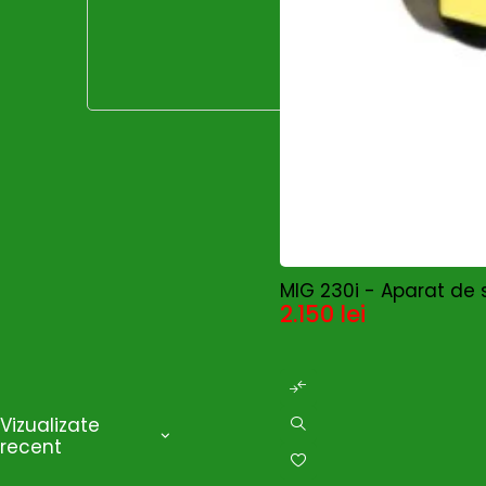
HOT
MIG 230i - Aparat de 
2.150
lei
Vizualizate
recent