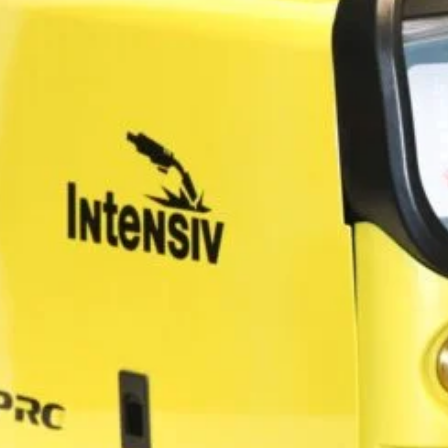
lucrari de 
ofera perf
Procedee 
MIG-MAG: S
fara gaz cu
TIG DC: Sud
cupru.
MMA: Sudura 
suduri pute
Performanta
de santier 
Reglaje Pre
pentru MIG
Design Robu
incorporata
Capacitate
kg), ideal 
Avantaje:
Versatilita
gama larga 
Eficienta: 