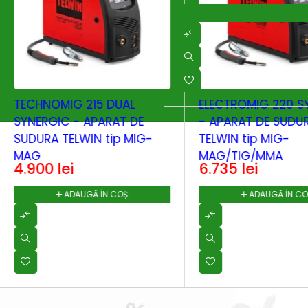
TECHNOMIG 215 DUAL
ELECTROMIG 220 S
SYNERGIC - APARAT DE
- APARAT DE SUDU
SUDURA TELWIN tip MIG-
TELWIN tip MIG-
MAG
MAG/TIG/MMA
4.900
lei
6.735
lei
ADAUGĂ ÎN COȘ
ADAUGĂ ÎN C