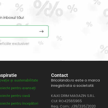
n inboxul tău!
iciile exclusive!
nspiratie
Contact
Bricolando.ro este o marca
ovație și sustenabilitate
inregistrata a societatii:
oiecte pentru avansați
KALKI DRIM MAGAZIN S.R.L.
oiecte pentru casă
CUI: RO42565965
oiecte pentru începători
Reg. Com.: J39/335/2020