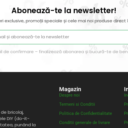
Abonează-te la newsletter!
ri exclusive, promoții speciale și cele mai noi produse direct î
il de confirmare – finalizează abonarea și bucură-te de benef
Magazin
I
Despre noi
In
Termeni si Conditii
Pr
de bricolaj,
Politica de Confidentialitate
Pr
ele DIY (do-it-
Conditii generale de livrare
Pr
itatea, punând la