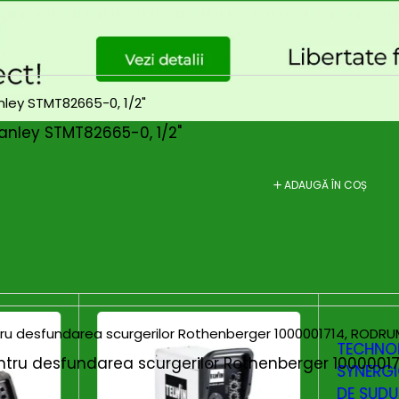
tanley STMT82665-0, 1/2"
ADAUGĂ ÎN COȘ
TECHNOM
tru desfundarea scurgerilor Rothenberger 100000171
SYNERGI
DE SUDU