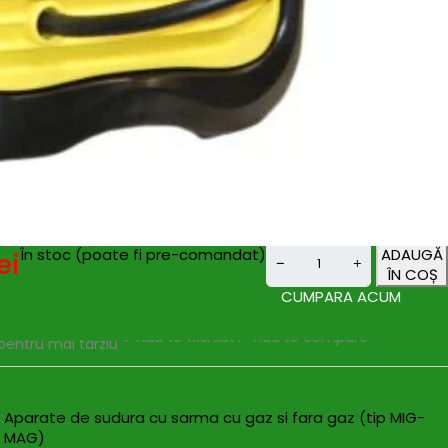
inversa pentru sudura fara gaz.
e: Design robust si functionare stabila la curent mic.
utilizare: Ideal pentru tinichigerie, constructii metalice si
a.
MIG 230i ofera o solutie de sudura flexibila si eficienta, cu
cise si performanta excelenta, fiind potrivit pentru ateliere si
constructie metalica.
sul se livreaza fara stecher.
 rola de antrenare pentru sarma de 0.8 -1.0mm
În stoc (poate fi pre-comandat)
ADAUGĂ
ei
ÎN COȘ
CUMPARA ACUM
Add to wishlist
Add to compare
pentru mai târziu
:
Aparate de sudura cu sarma cu gaz si fara gaz (tip MIG-
MAG)