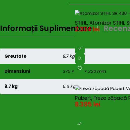
STIHL, Atomizor STIHL S
Informații Suplimentare
Recenzi
2.334
lei
Greutate
9,7 kg
Dimensiuni
370 × 470 × 220 mm
9.7 kg
6.6 kg
Pubert, Freza zăpadă P
8.395
lei