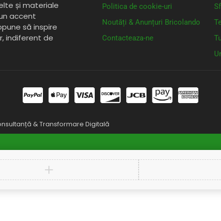
elte și materiale
Politica de cookie-uri
Sf
 un accent
Noutăți & Anunțuri Bricolando
Te
opune să inspire
or, indiferent de
Contacteaza-ne
Tu
Un
nsultanță & Transformare Digitală