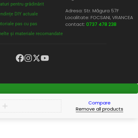
aturi pentru grădinărit
Adresa: Str. Măgura 57F
ndințe DIY actuale
Localitate: FOCSANI,
VRANCEA
toriale pas cu pas
contact:
0737 478 238
elte și materiale recomandate
Compare
Remove all products