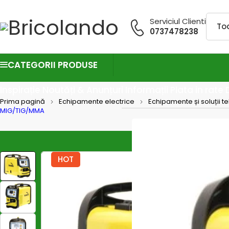
Serviciul Clienti
0737478238
CATEGORII PRODUSE
Inspirație
Noutăți & Anunțuri
Informații
Plata in rate
Prima pagină
Echipamente electrice
Echipamente și soluții t
MIG/TIG/MMA
HOT