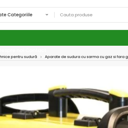
Despre noi
Contact
ehnice pentru sudură
Aparate de sudura cu sarma cu gaz si fara 
MIG 23
tip M
MIG 230i
– 
MIG 230i es