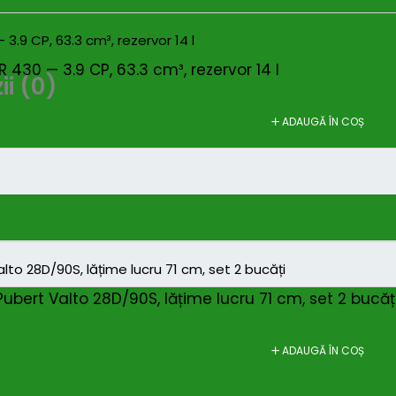
R 430 — 3.9 CP, 63.3 cm³, rezervor 14 l
i (0)
ADAUGĂ ÎN COȘ
ubert Valto 28D/90S, lățime lucru 71 cm, set 2 bucăț
ADAUGĂ ÎN COȘ