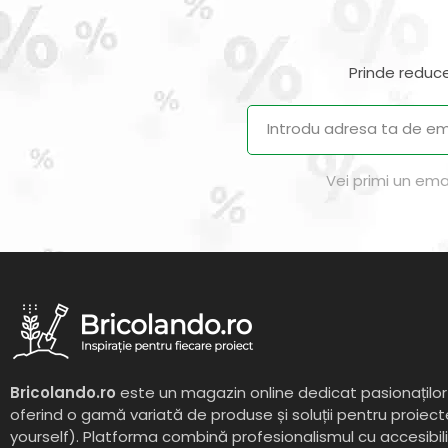
Prinde reduce
Vei primi un ema
Bricolando.ro
este un magazin online dedicat pasionaților 
oferind o gamă variată de produse și soluții pentru proiect
yourself). Platforma combină profesionalismul cu accesibil