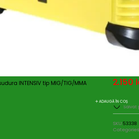
polaritate 
Durabilitat
Domeniu de 
mentenant
Beneficii
: 
reglaje pre
lucrari de 
OBS : Produ
Echipat cu
2.150
l
sudura INTENSIV tip MIG/TIG/MMA
ADAUGĂ ÎN COȘ
Salvat 
SKU:
53338
Categories