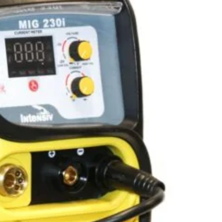
mentenanta. Cu tehnologia de invertor si o putere de 230A,
ormante excelente in sudura MIG-MAG, TIG si MMA.
de Sudura
udura in mediu protejat (CO2, ARGON sau CORGON) sau
 sarma flux, perfect pentru suduri in aer liber.
ura cu materiale de adaos precum inox, otel carbon si
cu electrozi inveliti (inox, fonta, rutilici si bazici), pentru
rnice si rezistente.
: Ofera 230A la 30% ciclu de sudura, potrivit pentru lucrari
si confectie metalica.
cise: Ajustati curentul de sudura, viteza sarmei si tensiunea
-MAG cu potentiometrul.
st: Fiabil si usor de intretinut, cu protectie termica
.
: Suporta sarma cu diametrul de pana la 200mm (max 5
pentru proiecte de dimensiuni medii.
te: Capacitate de sudare in trei procese diferite, pentru o
de aplicatii.
Viteza de avans a sarmei reglabila si configuratia cu