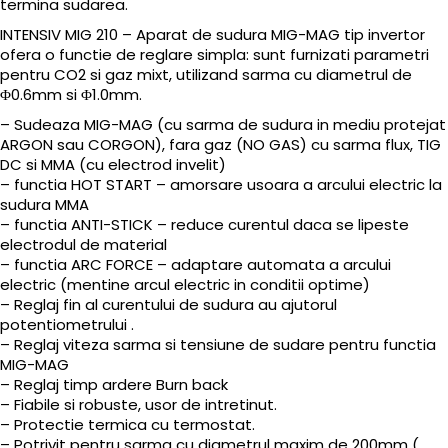
termina sudarea.
INTENSIV MIG 210 – Aparat de sudura MIG-MAG tip invertor
ofera o functie de reglare simpla: sunt furnizati parametri
pentru CO2 si gaz mixt, utilizand sarma cu diametrul de
Φ0.6mm si Φ1.0mm.
– Sudeaza MIG-MAG (cu sarma de sudura in mediu protejat
ARGON sau CORGON), fara gaz (NO GAS) cu sarma flux, TIG
DC si MMA (cu electrod invelit)
– functia HOT START – amorsare usoara a arcului electric la
sudura MMA
– functia ANTI-STICK – reduce curentul daca se lipeste
electrodul de material
– functia ARC FORCE – adaptare automata a arcului
electric (mentine arcul electric in conditii optime)
– Reglaj fin al curentului de sudura au ajutorul
potentiometrului .
– Reglaj viteza sarma si tensiune de sudare pentru functia
MIG-MAG
– Reglaj timp ardere Burn back
– Fiabile si robuste, usor de intretinut.
– Protectie termica cu termostat.
– Potrivit pentru sarma cu diametrul maxim de 200mm (