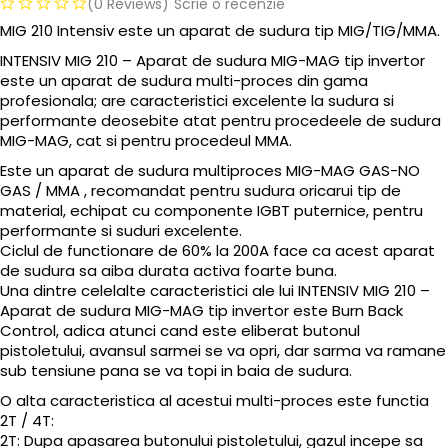
(0 Reviews)
Scrie o recenzie
MIG 210 Intensiv este un aparat de sudura tip MIG/TIG/MMA.
INTENSIV MIG 210 – Aparat de sudura MIG-MAG tip invertor
este un aparat de sudura multi-proces din gama
profesionala; are caracteristici excelente la sudura si
performante deosebite atat pentru procedeele de sudura
MIG-MAG, cat si pentru procedeul MMA.
Este un aparat de sudura multiproces MIG-MAG GAS-NO
GAS / MMA , recomandat pentru sudura oricarui tip de
material, echipat cu componente IGBT puternice, pentru
performante si suduri excelente.
Ciclul de functionare de 60% la 200A face ca acest aparat
de sudura sa aiba durata activa foarte buna.
Una dintre celelalte caracteristici ale lui INTENSIV MIG 210 –
Aparat de sudura MIG-MAG tip invertor este Burn Back
Control, adica atunci cand este eliberat butonul
pistoletului, avansul sarmei se va opri, dar sarma va ramane
sub tensiune pana se va topi in baia de sudura.
O alta caracteristica al acestui multi-proces este functia
2T / 4T:
2T: Dupa apasarea butonului pistoletului, gazul incepe sa