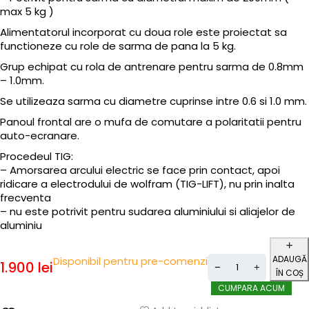
max 5 kg )
Alimentatorul incorporat cu doua role este proiectat sa
functioneze cu role de sarma de pana la 5 kg.
Grup echipat cu rola de antrenare pentru sarma de 0.8mm
– 1.0mm.
Se utilizeaza sarma cu diametre cuprinse intre 0.6 si 1.0 mm.
Panoul frontal are o mufa de comutare a polaritatii pentru
auto-ecranare.
Procedeul TIG:
– Amorsarea arcului electric se face prin contact, apoi
ridicare a electrodului de wolfram (TIG-LIFT), nu prin inalta
frecventa
– nu este potrivit pentru sudarea aluminiului si aliajelor de
aluminiu
ADAUGĂ
Disponibil pentru pre-comenzi
1.900
lei
ÎN COȘ
CUMPARA ACUM