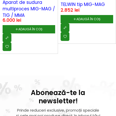
Aparat de sudura
TELWIN tip MIG-MAG
multiproces MIG-MAG /
2.852
lei
TIG / MMA
6.000
lei
ADAUGĂ ÎN COȘ
ADAUGĂ ÎN COȘ
Abonează-te la
newsletter!
Prinde reduceri exclusive, promoții speciale
și cele mai noi produse direct în inboxul tău!