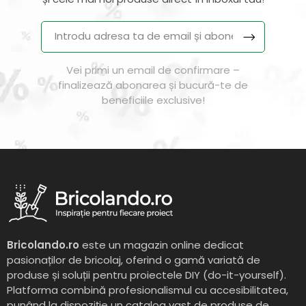
Vei primi un email de confirmare –
finalizează abonarea și bucură-te de
beneficiile exclusive!
Bricolando.ro
este un magazin online dedicat
pasionaților de bricolaj, oferind o gamă variată de
produse și soluții pentru proiectele DIY (do-it-yourself).
Platforma combină profesionalismul cu accesibilitatea,
punând la dispoziție un catalog vast de produse de