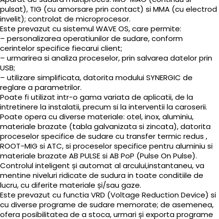
pulsat), TIG (cu amorsare prin contact) si MMA (cu electrod
invelit); controlat de microprocesor.
Este prevazut cu sistemul WAVE OS, care permite:
– personalizarea operatiunilor de sudare, conform
cerintelor specifice fiecarui client;
– urmarirea si analiza proceselor, prin salvarea datelor prin
USB;
– utilizare simplificata, datorita modului SYNERGIC de
reglare a parametrilor.
Poate fi utilizat intr-o gama variata de aplicatii, de la
intretinere la instalatii, precum si la interventii la caroserii.
Poate opera cu diverse materiale: otel, inox, aluminiu,
materiale brazate (tabla galvanizata si zincata), datorita
proceselor specifice de sudare cu transfer termic redus ,
ROOT-MIG si ATC, si proceselor specifice pentru aluminiu si
materiale brazate AB PULSE si AB PoP (Pulse On Pulse).
Controlul inteligent și automat al arcului,instantaneu, va
mentine niveluri ridicate de sudura in toate conditiile de
lucru, cu diferite materiale și/sau gaze.
Este prevazut cu functia VRD (Voltage Reduction Device) si
cu diverse programe de sudare memorate; de asemenea,
ofera posibilitatea de a stoca, urmari și exporta programe