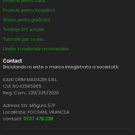
Proiecte pentru casă
Proiecte pentru începători
Sfaturi pentru grădinărit
Tendințe DIY actuale
Tutoriale pas cu pas
Unelte și materiale recomandate
Contact
Bricolando.ro este o marca inregistrata a societatii:
KALKI DRIM MAGAZIN S.R.L.
CUI: RO42565965
Reg. Com.: J39/335/2020
Adresa: Str. Măgura 57F
Localitate: FOCSANI,
VRANCEA
contact:
0737 478 238