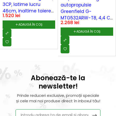
3CP, latime lucru
autopropulsie
46cm, inaltime taiere
Greenfield G-
1.520
lei
25-75mm, 60L, benzina,
MTG532ARW-T8, 4,4 CP
2.268
lei
sfoara, reglaj central
benzină, 173 cm³, 52,5
ADAUGĂ ÎN COȘ
cm tăiere, 7 trepte, sac
ADAUGĂ ÎN COȘ
colector 60 l
Abonează-te la
newsletter!
Prinde reduceri exclusive, promoții speciale
și cele mai noi produse direct în inboxul tău!