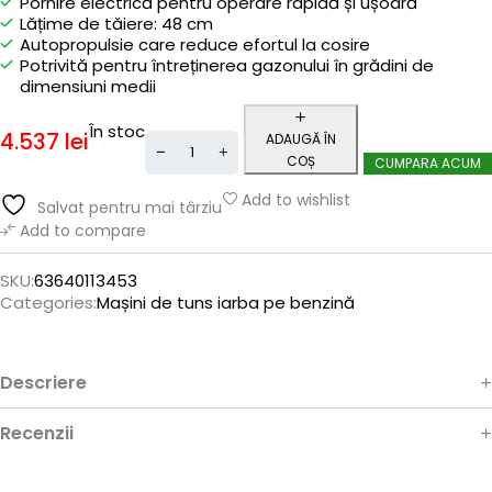
Pornire electrică pentru operare rapidă și ușoară
Lățime de tăiere: 48 cm
Autopropulsie care reduce efortul la cosire
Potrivită pentru întreținerea gazonului în grădini de
dimensiuni medii
În stoc
4.537
lei
ADAUGĂ ÎN
COȘ
CUMPARA ACUM
Add to wishlist
Salvat pentru mai târziu
Add to compare
SKU:
63640113453
Categories:
Mașini de tuns iarba pe benzină
Descriere
Recenzii