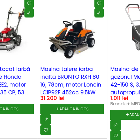
Masina taiere iarba
Masina de tuns
inalta BRONTO RXH 80
gazonul Media Line MG
16, 78cm, motor Loncin
42-150 S, 3.5 CP, cu
LC1P92F 452cc 9.5kW
autopropulsie
31.200
lei
1.011
lei
Branduri:
MEDIA LINE
ADAUGĂ ÎN COȘ
ADAUGĂ ÎN COȘ