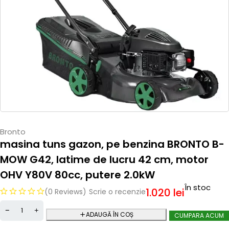
Bronto
masina tuns gazon, pe benzina BRONTO B-
MOW G42, latime de lucru 42 cm, motor
OHV Y80V 80cc, putere 2.0kW
În stoc
1.020
lei
(0 Reviews)
Scrie o recenzie
ADAUGĂ ÎN COȘ
CUMPARA ACUM