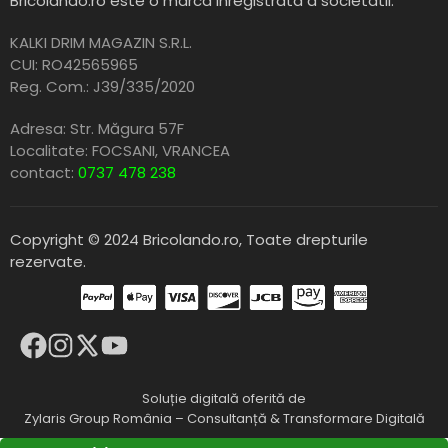
Bricolando.ro este o marca inregistrata a societatii:
KALKI DRIM MAGAZIN S.R.L.
CUI: RO42565965
Reg. Com.: J39/335/2020
Adresa: Str. Măgura 57F
Localitate: FOCSANI,
VRANCEA
contact:
0737 478 238
Copyright © 2024 Bricolando.ro, Toate drepturile
rezervate.
Soluție digitală oferită de
Zylaris Group România – Consultanță & Transformare Digitală