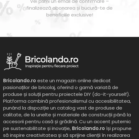
Vei primi un email de confirmare –
finalizează abonarea și bucură-te de
beneficiile exclusive!
Bricolando.ro
este un magazin online dedicat
pasionaților de bricolaj, oferind o gamă variată de
produse și soluții pentru proiectele DIY (do-it-yourself).
Platforma combină profesionalismul cu accesibilitatea,
punând la dispoziție un catalog vast de produse de
calitate, de la unelte și materiale de construcții până la
accesorii pentru casă și grădină. Cu un accent puternic
pe sustenabilitate și inovație,
Bricolando.ro
își propune
să inspire creativitatea și să sprijine clienții în realizarea