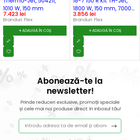
Thermo-Jet, 504211,
18-7 150 R Kit TH-Jet,
1010 W, 150 mm
1800 W, 150 mm, 7000
7.423
lei
3.856
lei
rpm
Branduri:
Flex
Branduri:
Flex
ADAUGĂ ÎN COȘ
ADAUGĂ ÎN COȘ
Abonează-te la
newsletter!
Prinde reduceri exclusive, promoții speciale
și cele mai noi produse direct în inboxul tău!