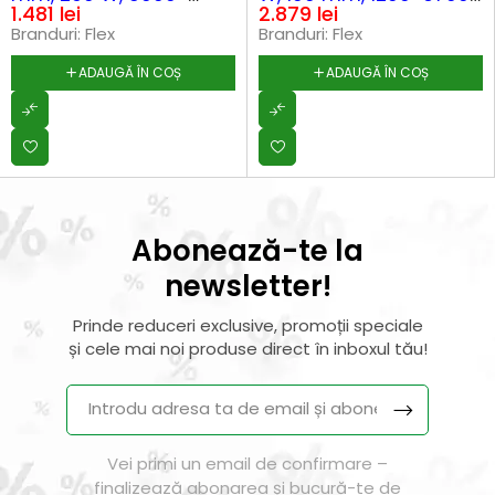
1.481
lei
2.879
lei
12000 rpm, valiza L-
rpm
Branduri:
Flex
Branduri:
Flex
Boxx 238 + TKE
ADAUGĂ ÎN COȘ
ADAUGĂ ÎN COȘ
Abonează-te la
newsletter!
Prinde reduceri exclusive, promoții speciale
și cele mai noi produse direct în inboxul tău!
Vei primi un email de confirmare –
finalizează abonarea și bucură-te de