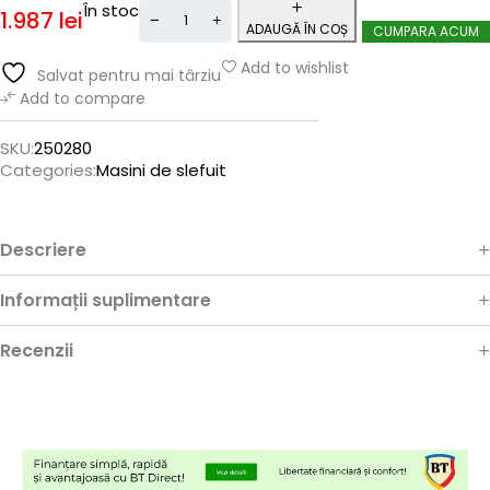
În stoc
1.987
lei
ADAUGĂ ÎN COȘ
CUMPARA ACUM
Add to wishlist
Salvat pentru mai târziu
Add to compare
SKU:
250280
Categories:
Masini de slefuit
Descriere
Informații suplimentare
Recenzii