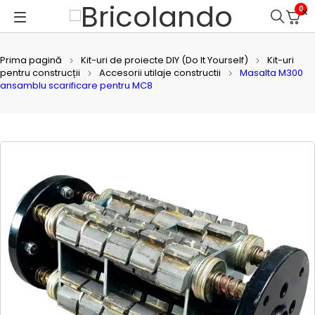
0
Prima pagină
Kit-uri de proiecte DIY (Do It Yourself)
Kit-uri
pentru construcții
Accesorii utilaje constructii
Masalta M300
ansamblu scarificare pentru MC8