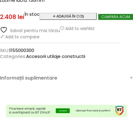
Latime lucru: 130mm
În stoc
2.408
lei
ADAUGĂ ÎN COȘ
CUMPARA ACUM
Add to wishlist
Salvat pentru mai târziu
Add to compare
SKU:
1155000300
Categories:
Accesorii utilaje constructii
Informații suplimentare