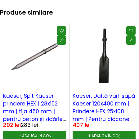
Produse similare
-29%
Kaeser, Spit Kaeser
Kaeser, Daltă vârf șapă
prindere HEX | 28x152
Kaeser 120x400 mm |
mm | tija 450 mm |
Prindere HEX 25x108
pentru beton și zidărie |
mm | Pentru ciocane
202
lei
407
lei
283
lei
fixare structurală,
hidraulice, demolări și
rezistentă, montaj
săpat | Oțel călit,
ADAUGĂ ÎN COȘ
ADAUGĂ ÎN COȘ