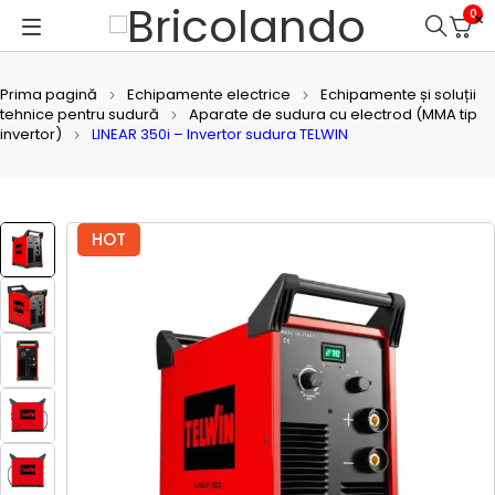
0
Prima pagină
Echipamente electrice
Echipamente și soluții
tehnice pentru sudură
Aparate de sudura cu electrod (MMA tip
invertor)
LINEAR 350i – Invertor sudura TELWIN
HOT