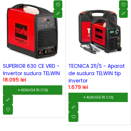
SUPERIOR 630 CE VRD -
TECNICA 211/S - Aparat
Invertor sudura TELWIN
de sudura TELWIN tip
18.095
lei
invertor
1.679
lei
ADAUGĂ ÎN COȘ
ADAUGĂ ÎN COȘ