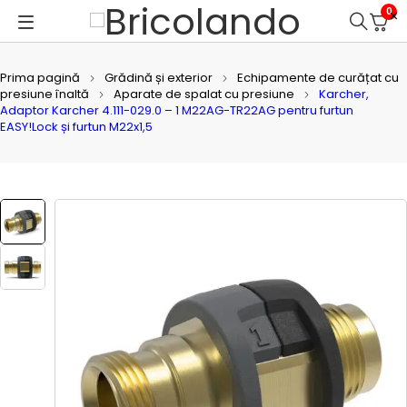
0
Prima pagină
Grădină și exterior
Echipamente de curățat cu
presiune înaltă
Aparate de spalat cu presiune
Karcher,
Adaptor Karcher 4.111-029.0 – 1 M22AG-TR22AG pentru furtun
EASY!Lock și furtun M22x1,5