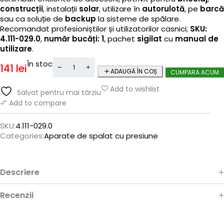
construcții
, instalații
solar
, utilizare în
autorulotă
, pe
barcă
sau ca soluție de
backup
la sisteme de spălare.
Recomandat profesioniștilor și utilizatorilor casnici;
SKU:
4.111-029.0
,
număr bucăți: 1
, pachet
sigilat
cu
manual de
utilizare
.
În stoc
141
lei
ADAUGĂ ÎN COȘ
CUMPARA ACUM
Add to wishlist
Salvat pentru mai târziu
Add to compare
SKU:
4.111-029.0
Categories:
Aparate de spalat cu presiune
Descriere
Recenzii