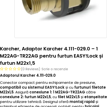
Karcher, Adaptor Karcher 4.111-029.0 – 1
M22AG-TR22AG pentru furtun EASY!Lock și
furtun M22x1,5
(0 Reviews)
Scrie o recenzie
Adaptorul Karcher 4.111-029.0
Conector compact pentru echipamente de presiune,
compatibil cu sistemul EASY!Lock
și cu
furtunuri filetate
M22x1,5
. Asigură
conexiune 1: 1 M22AG-TR22AG
către
conexiune 2: furtun M22x1,5
, cu
filet M22x1,5
și
etanșeitate
pentru utilizare tehnică. Designul oferă
montaj rapid
și
schimburi eficiente de accesorii, potrivit pentru
bricolaj
,