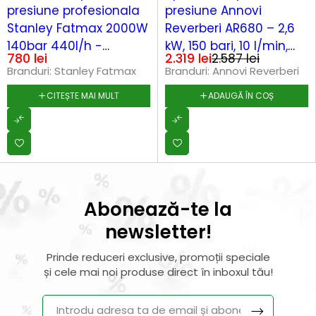
presiune profesionala
presiune Annovi
Stanley Fatmax 2000W
Reverberi AR680 – 2,6
140bar 440l/h -
kW, 150 bari, 10 l/min,
780
lei
2.319
lei
2.587
lei
SXFPW20E
pompă triplex alama
Branduri:
Stanley Fatmax
Branduri:
Annovi Reverberi
CITEȘTE MAI MULT
ADAUGĂ ÎN COȘ
Abonează-te la
newsletter!
Prinde reduceri exclusive, promoții speciale
și cele mai noi produse direct în inboxul tău!