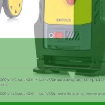
000W 140bar 440l/h – SXFPW20E este un aparat compact si uso
aselor.
 2000W 140bar 440l/h – SXFPW20E este dotata cu maner si r