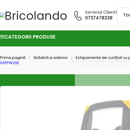
Serviciul Clienti
0737478238
CATEGORII PRODUSE
Inspirație
Noutăți & Anunțuri
Informații
Plata in rate
Prima pagină
Grădină și exterior
Echipamente de curățat cu p
SXFPW20E