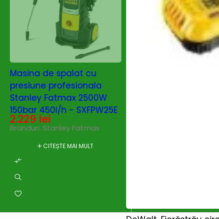
SOLD OUT
SOLD OUT
Masina de spalat cu
Masina de spalat 
presiune profesionala
presiune profesio
Stanley Fatmax 2500W
Annovi Reverberi 
150bar 450l/h - SXFPW25E
160bar 540l/h - A
2.229
lei
3.581
lei
Branduri:
Stanley Fatmax
Branduri:
Annovi Reve
CITEȘTE MAI MULT
CITEȘTE MAI MU