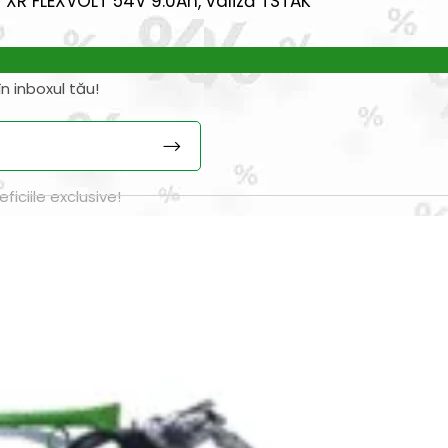
 XR FLEXVOLT 54V 9.0Ah, valiză TSTAK
n inboxul tău!
iciile exclusive!
nspiratie
Contact
Bricolando.ro este o marca
ovație și sustenabilitate
inregistrata a societatii:
oiecte pentru avansați
KALKI DRIM MAGAZIN S.R.L.
oiecte pentru casă
CUI: RO42565965
oiecte pentru începători