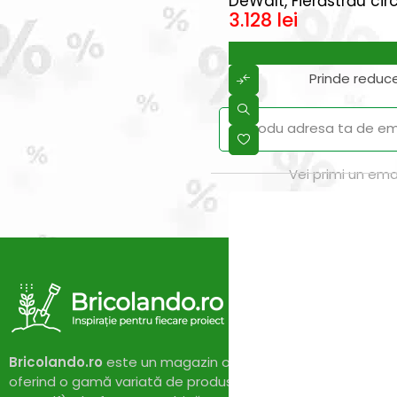
DeWalt, Fierăstrău ci
3.128
lei
Prinde reduce
Vei primi un ema
Bricolando.ro
este un magazin online dedicat pasionaților 
oferind o gamă variată de produse și soluții pentru proiect