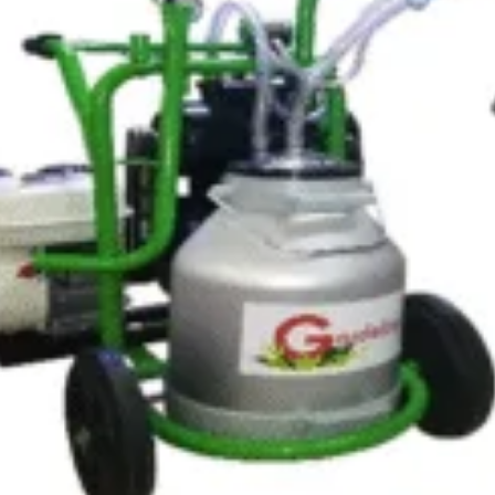
itatea, punând la
elte și materiale
Politica de cookie-uri
Sf
 un accent
Noutăți & Anunțuri Bricolando
Te
opune să inspire
or, indiferent de
Contacteaza-ne
Tu
Un
nsultanță & Transformare Digitală