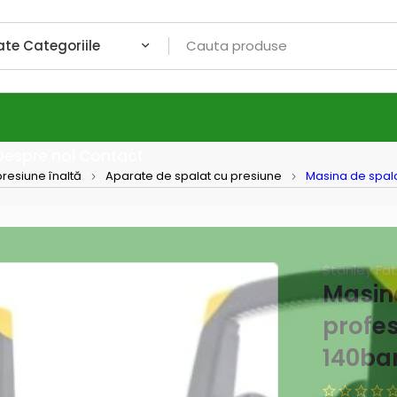
Despre noi
Contact
resiune înaltă
Aparate de spalat cu presiune
Masina de spala
Stanley Fa
Masin
profe
140ba