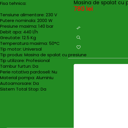
Masina de spalat cu 
Fisa tehnica:
780
lei
Tensiune alimentare: 230 V
Putere nominala: 2000 W
Presiune maxima: 140 bar
Debit apa: 440 l/h
Greutate: 12.5 Kg
Temperatura maxima: 50°C
Tip motor: Universal
Tip produs: Masina de spalat cu presiune
Tip utilizare: Profesional
Tambur furtun: Da
Perie rotativa pardoseli: Nu
Material pompa: Aluminiu
Autoamorsare: Da
Sistem Total Stop: Da