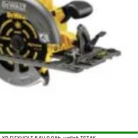
de spalat cu
Masina de spalat cu
e 2700W
presiune cu 2 motoare
®Fatmax® -
Stanley 2500W 150bar
700DTS
810l/h - SXPW2500DTS
ei
1.599
lei
Stanley Fatmax
Branduri:
STANLEY
ADAUGĂ ÎN COȘ
ADAUGĂ ÎN COȘ