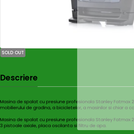
SOLD OUT
Descriere
Masina de spalat cu presiune profesionala Stanley Fatmax 2
mobilierului de gradina, a bicicletelor, a masinilor si chiar a c
Masina de spalat cu presiune profesionala Stanley Fatmax
3 pistoale axiale, placa oscilanta si filtru de apa.
SOLD OUT