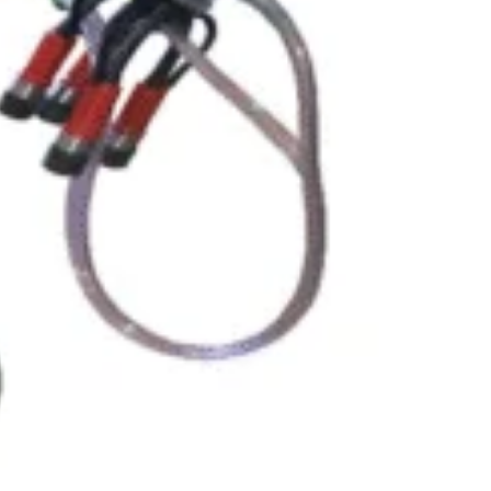
Reg. Com.: J39/335/2020
aturi pentru grădinărit
Adresa: Str. Măgura 57F
ndințe DIY actuale
Localitate: FOCSANI,
VRANCEA
toriale pas cu pas
contact:
0737 478 238
elte și materiale recomandate
Compare
Remove all products