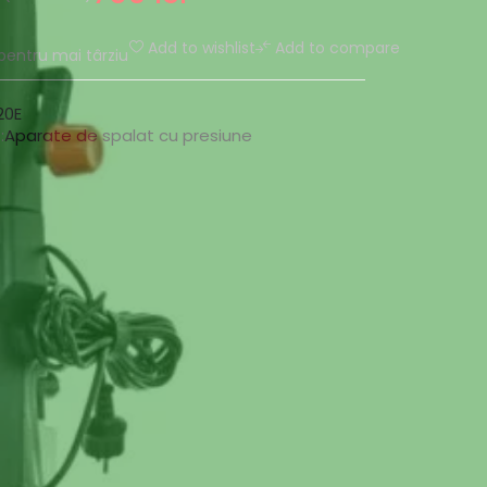
Add to wishlist
Add to compare
pentru mai târziu
20E
:
Aparate de spalat cu presiune