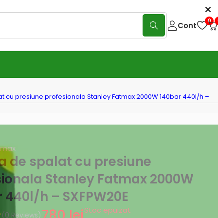
0
Cont
t cu presiune profesionala Stanley Fatmax 2000W 140bar 440l/h –
tmax
a de spalat cu presiune
sionala Stanley Fatmax 2000W
r 440l/h – SXFPW20E
Stoc epuizat
780
lei
(0 Reviews)