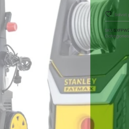
Salvat 
SKU:
SXFPW
Categories