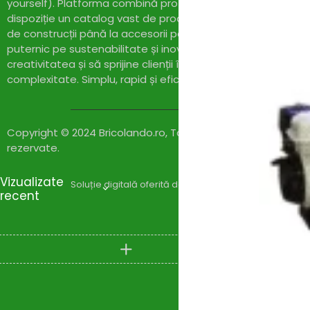
yourself). Platforma combină profesionalismul cu accesibil
dispoziție un catalog vast de produse de calitate, de la un
de construcții până la accesorii pentru casă și grădină. Cu
puternic pe sustenabilitate și inovație,
Bricolando.ro
își pr
creativitatea și să sprijine clienții în realizarea proiectelor l
complexitate. Simplu, rapid și eficient!
Copyright © 2024 Bricolando.ro, Toate drepturile
rezervate.
Vizualizate
Soluție digitală oferită de
Zylaris Group România – Co
recent
Compare
(0)